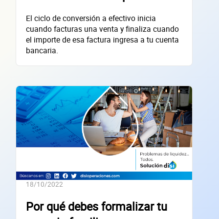
El ciclo de conversión a efectivo inicia
empres
cuando facturas una venta y finaliza cuando
el importe de esa factura ingresa a tu cuenta
bancaria.
Sitio electrónico
Razón social
RFC de la empresa
Lo usamos solo para validar tu identidad fiscal — nunca lo compartimos con te
18/10/2022
Código Postal
Por qué debes formalizar tu
Dirección de la empresa: Calle