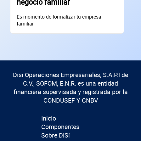
negocio familiar
Núm. Ext./Int.
Es momento de formalizar tu empresa
familiar.
SOLICITAR
+
72
empresas financiadas en los últimos 30 días
Disi Operaciones Empresariales, S.A.P.I de
C.V., SOFOM, E.N.R. es una entidad
financiera supervisada y registrada por la
CONDUSEF Y CNBV
Inicio
Componentes
Sobre DiSí