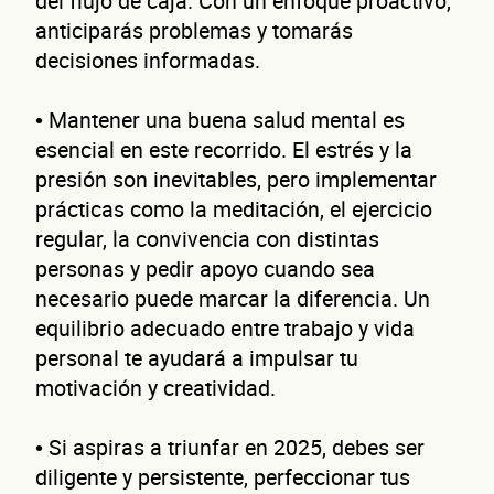
¿Có
del flujo de caja. Con un enfoque proactivo,
anticiparás problemas y tomarás
decisiones informadas.
• Mantener una buena salud mental es
conta
esencial en este recorrido. El estrés y la
presión son inevitables, pero implementar
prácticas como la meditación, el ejercicio
regular, la convivencia con distintas
personas y pedir apoyo cuando sea
necesario puede marcar la diferencia. Un
equilibrio adecuado entre trabajo y vida
personal te ayudará a impulsar tu
Nombre(s)
motivación y creatividad.
Primer apellido
Segundo apellido
• Si aspiras a triunfar en 2025, debes ser
diligente y persistente, perfeccionar tus
Teléfono