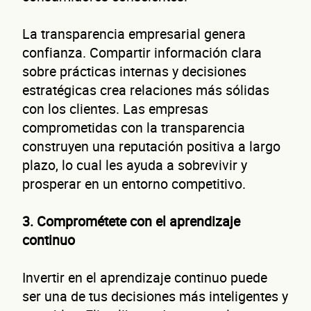
La transparencia empresarial genera
confianza. Compartir información clara
sobre prácticas internas y decisiones
estratégicas crea relaciones más sólidas
con los clientes. Las empresas
comprometidas con la transparencia
construyen una reputación positiva a largo
plazo, lo cual les ayuda a sobrevivir y
prosperar en un entorno competitivo.
3. Comprométete con el aprendizaje
Autorización inmediata
100% autoservicio
Sin costo por 
continuo
Solicita aquí tu
línea de liquidez empresaria
Esta es una conversación de 2 minutos, no un trámite banc
Invertir en el aprendizaje continuo puede
ser una de tus decisiones más inteligentes y