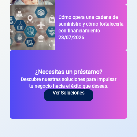
Código Postal
Cómo opera una cadena de
suministro y cómo fortalecerla
Dirección de la empresa: Calle
con financiamiento
Núm. Ext./Int.
23/07/2026
SOLICITAR
+
60
empresas financiadas en los últimos 30 días
¿Necesitas un préstamo?
Descubre nuestras soluciones para impulsar
tu negocio hacia el éxito que deseas.
Ver Soluciones