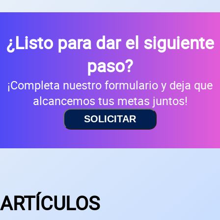
¿Listo para dar el siguiente
paso?
¡Completa nuestro formulario y deja que
alcancemos tus metas juntos!
SOLICITAR
ARTÍCULOS