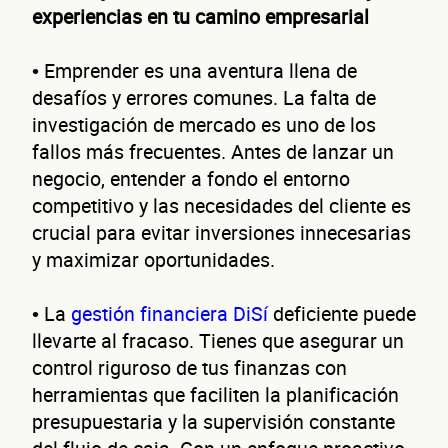
experiencias en tu camino empresarial
• Emprender es una aventura llena de
desafíos y errores comunes. La falta de
investigación de mercado es uno de los
fallos más frecuentes. Antes de lanzar un
¿Cuánto factura tu negocio al año?
negocio, entender a fondo el entorno
Esto nos ayuda a ofrecerte la línea de crédito correcta para tu negocio.
competitivo y las necesidades del cliente es
crucial para evitar inversiones innecesarias
y maximizar oportunidades.
• La
gestión financiera DiSí
deficiente puede
No te preocupes, evaluamos cada caso de forma integral.
llevarte al fracaso. Tienes que asegurar un
control riguroso de tus finanzas con
herramientas que faciliten la planificación
presupuestaria y la supervisión constante