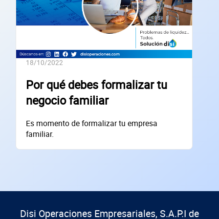
Lo usamos solo para validar tu identidad fiscal — nunca lo compartimos con te
Código Postal
Dirección de la empresa: Calle
18/10/2022
Núm. Ext./Int.
Por qué debes formalizar tu
negocio familiar
SOLICITAR
Es momento de formalizar tu empresa
+
74
empresas financiadas en los últimos 30 días
familiar.
Disi Operaciones Empresariales, S.A.P.I de