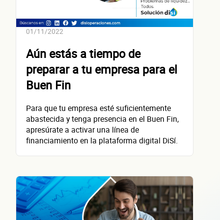
¿Cómo 
01/11/2022
Aún estás a tiempo de
contacta
preparar a tu empresa para el
Buen Fin
Para que tu empresa esté suficientemente
abastecida y tenga presencia en el Buen Fin,
Nombre(s)
apresúrate a activar una línea de
financiamiento en la plataforma digital DiSí.
Primer apellido
Segundo apellido
Teléfono
Correo electrónico