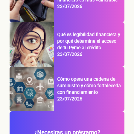
23/07/2026
Qué es legibilidad financiera y
por qué determina el acceso
de tu Pyme al crédito
23/07/2026
Cómo opera una cadena de
suministro y cómo fortalecerla
con financiamiento
23/07/2026
¿Necesitas un préstamo?