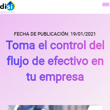
Componentes
Factoraje electrónico
FECHA DE PUBLICACIÓN: 19/01/2021
Sobre DiSí
Toma el control del
Crédito simple
Nuestra misión
Crédito revolvente
Contacto
¿Qué es DiSí?
flujo de efectivo en
Simulador factoraje electrónico
Lo que ofrecemos
Blog
Simulador crédito simple
Lo que dicen nuestros clientes
tu empresa
Simulador crédito revolvente
Prensa
Alianzas
Preguntas
frecuentes