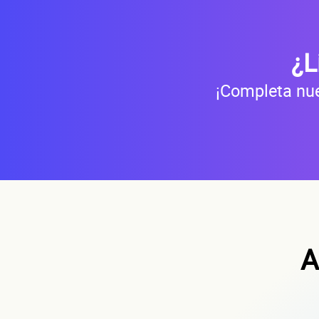
¿L
¡Completa nue
A