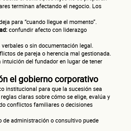
ares terminan afectando el negocio. Los
Autorización inmediata
100% autoservicio
Sin costo por evaluar
Solicita aquí tu
línea de liquidez empresarial DiSí
deja para “cuando llegue el momento”.
Esta es una conversación de 2 minutos, no un trámite bancario.
ad:
confundir afecto con liderazgo
uéntanos de 
 verbales o sin documentación legal.
lictos de pareja o herencia mal gestionada.
negocio
 intuición del fundador en lugar de tener
ón el gobierno corporativo
o institucional para que la sucesión sea
 reglas claras sobre cómo se elige, evalúa y
o conflictos familiares o decisiones
ura tu negocio al año?
ofrecerte la línea de crédito correcta para tu negocio.
 de administración o consultivo puede