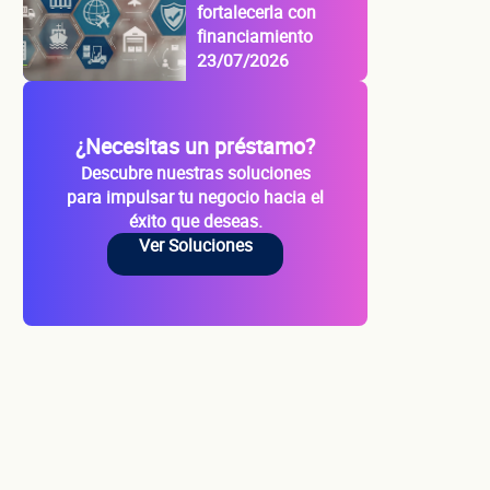
fortalecerla con
financiamiento
23/07/2026
¿Necesitas un préstamo?
Descubre nuestras soluciones
para impulsar tu negocio hacia el
éxito que deseas.
Ver Soluciones