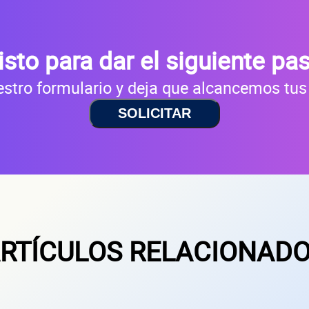
isto para dar el siguiente pa
stro formulario y deja que alcancemos tus
SOLICITAR
RTÍCULOS RELACIONAD