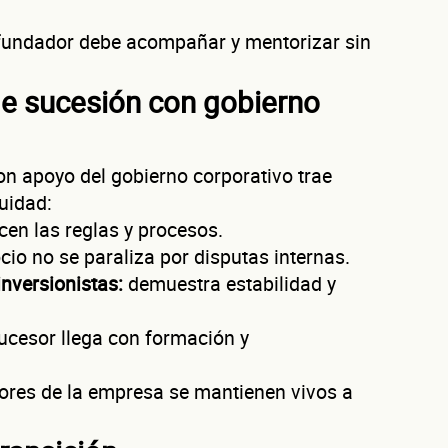
Datos de tu
fundador debe acompañar y mentorizar sin
de sucesión con gobierno
empresa
n apoyo del gobierno corporativo trae
uidad:
en las reglas y procesos.
nico
Razón social
cio no se paraliza por disputas internas.
mpresa
inversionistas:
demuestra estabilidad y
a validar tu identidad fiscal — nunca lo compartimos con terceros.
ucesor llega con formación y
Código Postal
alores de la empresa se mantienen vivos a
 la empresa: Calle
Núm. Ext./Int.