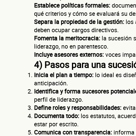
Establece políticas formales:
documento
qué criterios y cómo se evaluará su 
No te preocupes, 
Separa la propiedad de la gestión:
los 
deben ocupar cargos directivos.
Fomenta la meritocracia:
la sucesión s
liderazgo, no en parentesco.
Incluye asesores externos:
voces impar
4) Pasos para una suces
Inicia el plan a tiempo:
lo ideal es dis
anticipación.
Identifica y forma sucesores potencial
Nombre(s)
perfil de liderazgo.
Define roles y responsabilidades:
evita
Teléfono
Documenta todo:
los estatutos, acuerd
estar por escrito.
Comunica con transparencia:
informa a