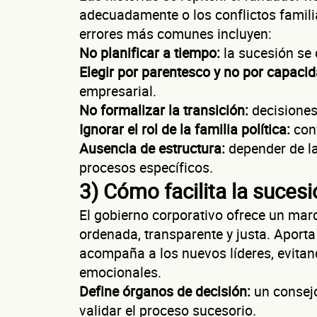
adecuadamente o los conflictos famili
errores más comunes incluyen:
No planificar a tiempo:
la sucesión se 
Elegir por parentesco y no por capacid
C
empresarial.
No formalizar la transición:
decisiones
Ignorar el rol de la familia política:
conf
Ausencia de estructura:
depender de la
procesos específicos.
3) Cómo facilita la sucesi
El gobierno corporativo ofrece un marc
ordenada, transparente y justa. Aporta
acompaña a los nuevos líderes, evitand
¿Cuánto fact
emocionales.
Esto nos ayuda a 
Define órganos de decisión:
un consejo
validar el proceso sucesorio.