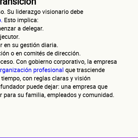
transición
SOLICITAR
so. Su liderazgo visionario debe
+
52
empresas financiadas en los últimos 30 días
o.
Esto implica:
menzar a delegar.
jecutor.
r en su gestión diaria.
ción o en comités de dirección.
oceso. Con gobierno corporativo, la empresa
rganización profesional
que trasciende
tiempo, con reglas claras y visión
n fundador puede dejar: una empresa que
or para su familia, empleados y comunidad.