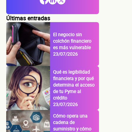
Últimas entradas
El negocio sin
colchón financiero
es más vulnerable
23/07/2026
Qué es legibilidad
financiera y por qué
determina el acceso
de tu Pyme al
crédito
23/07/2026
Cómo opera una
cadena de
suministro y cómo