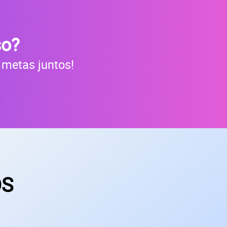
so?
 metas juntos!
OS