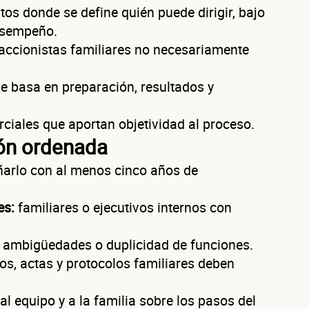
s donde se define quién puede dirigir, bajo
desempeño.
evaluamos cada caso de forma integral.
accionistas familiares no necesariamente
¿Cómo te
e basa en preparación, resultados y
ciales que aportan objetividad al proceso.
contactamos
ión ordenada
eñarlo con al menos cinco años de
es:
familiares o ejecutivos internos con
Primer apellido
Segundo apelli
 ambigüedades o duplicidad de funciones.
Correo electrónico
os, actas y protocolos familiares deben
Confirma tu correo electrónico
l equipo y a la familia sobre los pasos del