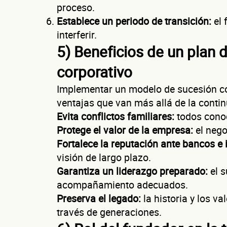
proceso.
Establece un periodo de transición:
el 
interferir.
5) Beneficios de un plan 
corporativo
Implementar un modelo de sucesión co
ventajas que van más allá de la contin
Evita conflictos familiares:
todos conoc
Sitio electró
Protege el valor de la empresa:
el nego
RFC de la e
Fortalece la reputación ante bancos e 
visión de largo plazo.
Lo usamos solo par
Garantiza un liderazgo preparado:
el s
acompañamiento adecuados.
Preserva el legado:
la historia y los v
Dirección de
través de generaciones.