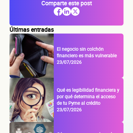
Comparte este post
Correo electrónico
Confirma tu correo electrónico
Últimas entradas
Datos 
El negocio sin colchón
financiero es más vulnerable
23/07/2026
tu
Qué es legibilidad financiera y
por qué determina el acceso
de tu Pyme al crédito
23/07/2026