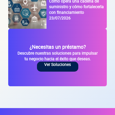
empre
Cómo opera una cadena de
suministro y cómo fortalecerla
con financiamiento
23/07/2026
Sitio electrónico
¿Necesitas un préstamo?
Razón social
Descubre nuestras soluciones para impulsar
tu negocio hacia el éxito que deseas.
Ver Soluciones
RFC de la empresa
Lo usamos solo para validar tu identidad fiscal — nunca lo compartimos con te
Código Postal
Dirección de la empresa: Calle
Núm. Ext./Int.