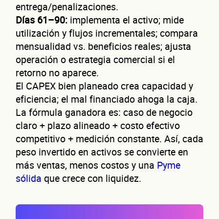
¿Cóm
entrega/penalizaciones.
Días 61–90:
implementa el activo; mide
utilización y flujos incrementales; compara
mensualidad vs. beneficios reales; ajusta
operación o estrategia comercial si el
contac
retorno no aparece.
El CAPEX bien planeado crea capacidad y
eficiencia; el mal financiado ahoga la caja.
La fórmula ganadora es: caso de negocio
claro + plazo alineado + costo efectivo
competitivo + medición constante. Así, cada
peso invertido en activos se convierte en
Nombre(s)
más ventas, menos costos y una
Pyme
Primer apellido
sólida
que crece con liquidez.
Segundo apellido
Teléfono