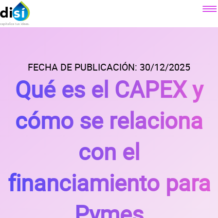
Componentes
Factoraje electrónico
FECHA DE PUBLICACIÓN: 30/12/2025
Sobre DiSí
Qué es el CAPEX y
Crédito simple
Nuestra misión
Crédito revolvente
Contacto
¿Qué es DiSí?
cómo se relaciona
Simulador factoraje electrónico
Lo que ofrecemos
Blog
Simulador crédito simple
Lo que dicen nuestros clientes
con el
Simulador crédito revolvente
Prensa
Alianzas
financiamiento para
Preguntas
frecuentes
Pymes