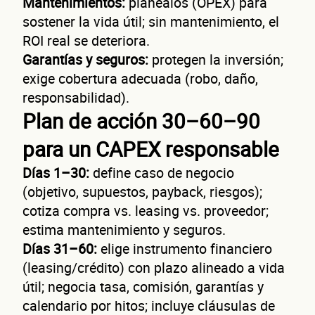
negoc
Mantenimientos:
planéalos (OPEX) para
sostener la vida útil; sin mantenimiento, el
ROI real se deteriora.
Garantías y seguros:
protegen la inversión;
exige cobertura adecuada (robo, daño,
responsabilidad).
Plan de acción 30–60–90
¿Cuánto factura tu negocio al año?
para un CAPEX responsable
Esto nos ayuda a ofrecerte la línea de crédito correcta para tu negocio.
Días 1–30:
define caso de negocio
(objetivo, supuestos, payback, riesgos);
cotiza compra vs. leasing vs. proveedor;
estima mantenimiento y seguros.
Días 31–60:
elige instrumento financiero
(leasing/crédito) con plazo alineado a vida
No te preocupes, evaluamos cada caso de forma integral.
útil; negocia tasa, comisión, garantías y
calendario por hitos; incluye cláusulas de