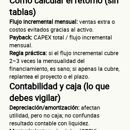
Cómo calcular el retorno (sin
tablas)
Autorización inmediata
100% autoservicio
Sin costo por 
Solicita aquí tu
línea de liquidez empresaria
Esta es una conversación de 2 minutos, no un trámite banc
Flujo incremental mensual:
ventas extra o
costos evitados gracias al activo.
Cuénta
Payback:
CAPEX total / flujo incremental
mensual.
Regla práctica:
si el flujo incremental cubre
2–3 veces la mensualidad del
financiamiento, es sano; si apenas la cubre,
replantea el proyecto o el plazo.
de t
Contabilidad y caja (lo que
debes vigilar)
Depreciación/amortización:
afectan
utilidad, pero no caja; no confundas
resultado contable con liquidez.