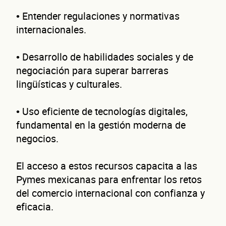
Nombre(s)
• Entender regulaciones y normativas
internacionales.
Primer apellido
Segundo apellido
• Desarrollo de habilidades sociales y de
negociación para superar barreras
Teléfono
lingüísticas y culturales.
Correo electrónico
• Uso eficiente de tecnologías digitales,
Confirma tu correo electrónico
fundamental en la gestión moderna de
negocios.
Dat
El acceso a estos recursos capacita a las
Pymes mexicanas para enfrentar los retos
del comercio internacional con confianza y
eficacia.