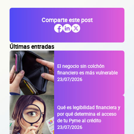
Sitio electrónico
Comparte este post
Razón social
RFC de la empresa
Últimas entradas
Lo usamos solo para validar tu identidad fiscal — nunca lo compartimos con te
El negocio sin colchón
Código Postal
financiero es más vulnerable
23/07/2026
Dirección de la empresa: Calle
Núm. Ext./Int.
Qué es legibilidad financiera y
por qué determina el acceso
SOLICITAR
de tu Pyme al crédito
+
54
empresas financiadas en los últimos 30 días
23/07/2026