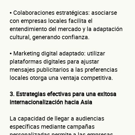
• Colaboraciones estratégicas: asociarse
con empresas locales facilita el
entendimiento del mercado y la adaptación
cultural, generando confianza.
• Marketing digital adaptado: utilizar
plataformas digitales para ajustar
mensajes publicitarios a las preferencias
locales otorga una ventaja competitiva.
3. Estrategias efectivas para una exitosa
internacionalización hacia Asia
Autorización inmediata
100% autoservicio
Sin costo por 
La capacidad de llegar a audiencias
Solicita aquí tu
línea de liquidez empresaria
Esta es una conversación de 2 minutos, no un trámite banc
específicas mediante campañas
personalizadas permite a las empresas