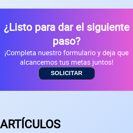
¿Listo para dar el siguiente
paso?
¡Completa nuestro formulario y deja que
alcancemos tus metas juntos!
SOLICITAR
ARTÍCULOS