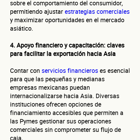
neg
sobre el comportamiento del consumidor,
permitiendo ajustar
estrategias comerciales
y maximizar oportunidades en el mercado
asiático.
4. Apoyo financiero y capacitación: claves
para facilitar la exportación hacia Asia
Contar con
servicios financieros
es esencial
para que las pequeñas y medianas
¿Cuánto factura tu negocio al año?
Esto nos ayuda a ofrecerte la línea de crédito correcta para tu negocio.
empresas mexicanas puedan
internacionalizarse hacia Asia. Diversas
instituciones ofrecen opciones de
financiamiento accesibles que permiten a
las Pymes gestionar sus operaciones
comerciales sin comprometer su flujo de
No te preocupes, evaluamos cada caso de forma integral.
caja.