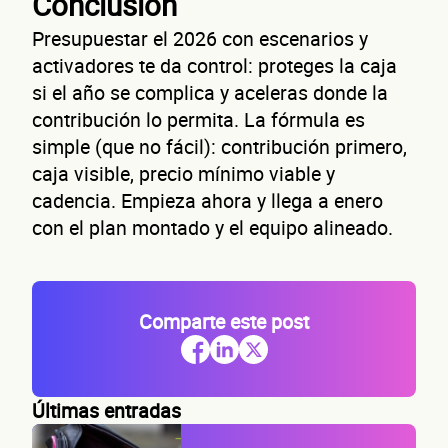
Conclusión
Presupuestar el 2026 con escenarios y
activadores te da control: proteges la caja
Nombre(s)
si el año se complica y aceleras donde la
Primer apellido
contribución lo permita. La fórmula es
Segundo apellido
simple (que no fácil): contribución primero,
caja visible, precio mínimo viable y
Teléfono
cadencia. Empieza ahora y llega a enero
Correo electrónico
con el plan montado y el equipo alineado.
Confirma tu correo electrónico
Comparte este post
Datos 
Últimas entradas