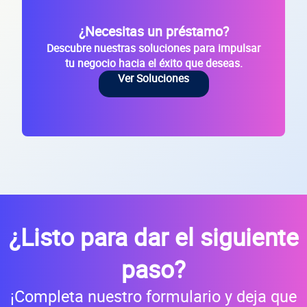
RFC de la empresa
¿Necesitas un préstamo?
Lo usamos solo para validar tu identidad fiscal — nunca lo compartimos con te
Descubre nuestras soluciones para impulsar
tu negocio hacia el éxito que deseas.
Ver Soluciones
Código Postal
Dirección de la empresa: Calle
Núm. Ext./Int.
SOLICITAR
+
75
empresas financiadas en los últimos 30 días
¿Listo para dar el siguiente
paso?
¡Completa nuestro formulario y deja que