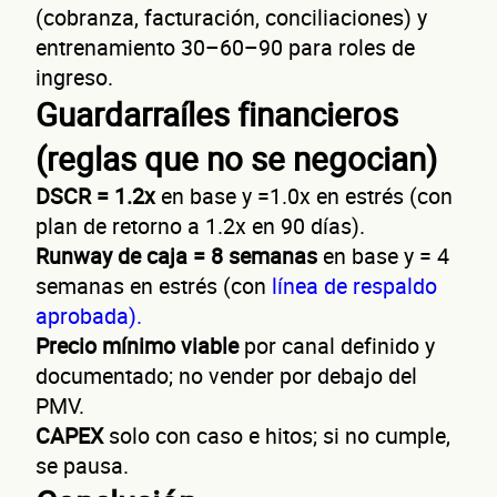
(cobranza, facturación, conciliaciones) y
entrenamiento 30–60–90 para roles de
ingreso.
Guardarraíles financieros
No te preocupes, evaluamos cada caso de forma integral.
(reglas que no se negocian)
¿Cóm
DSCR = 1.2x
en base y =1.0x en estrés (con
plan de retorno a 1.2x en 90 días).
Runway de caja = 8 semanas
en base y = 4
semanas en estrés (con
línea de respaldo
aprobada).
Precio mínimo viable
por canal definido y
contac
documentado; no vender por debajo del
PMV.
CAPEX
solo con caso e hitos; si no cumple,
se pausa.