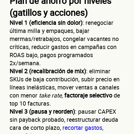
Plan de ahorro por niveles
(gatillos y acciones)
Nivel 1 (eficiencia sin dolor)
: renegociar
última milla y empaques, bajar
mermas/retrabajos, congelar vacantes no
críticas, reducir gastos en campañas con
ROAS bajo, pagos programados
Autorización inmediata
100% autoservicio
Sin costo por 
2x/semana.
Solicita aquí tu
línea de liquidez empresaria
Nivel 2 (recalibración de mix)
: eliminar
Esta es una conversación de 2 minutos, no un trámite banc
SKUs de baja contribución, subir precio en
Cuénta
líneas inelásticas, mover ventas a canales
con menor
take rate
,
factoraje selectivo
de
top 10 facturas.
Nivel 3 (pausa y reorden)
: pausar CAPEX
sin payback probado, reestructurar deuda
cara de corto plazo,
recortar gastos,