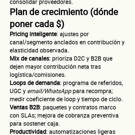
de t
consolidar proveedores.
Plan de crecimiento (dónde
poner cada $)
Pricing inteligente
: ajustes por
canal/segmento anclados en contribución y
negoc
elasticidad observada.
Mix de canales
: prioriza D2C y B2B que
dejen mayor contribución neta tras
logística/comisiones.
Loops de demanda
: programa de referidos,
UGC y
email/WhatsApp
para recompra;
medir coeficiente de loop y tiempo de ciclo.
Ventas B2B
: paquetes y contratos marco
con SLAs; mejora de cobranza preventiva
¿Cuánto factura tu negocio al año?
para sostener caja.
Esto nos ayuda a ofrecerte la línea de crédito correcta para tu negocio.
Productividad
: automatizaciones ligeras