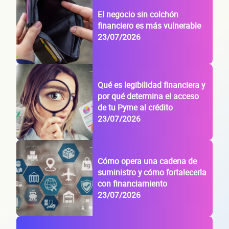
El negocio sin colchón
tu
financiero es más vulnerable
23/07/2026
Qué es legibilidad financiera y
por qué determina el acceso
empre
de tu Pyme al crédito
23/07/2026
Cómo opera una cadena de
suministro y cómo fortalecerla
con financiamiento
23/07/2026
Sitio electrónico
Razón social