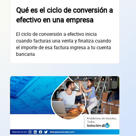
empres
Qué es el ciclo de conversión a
efectivo en una empresa
El ciclo de conversión a efectivo inicia
Sitio electrónico
cuando facturas una venta y finaliza cuando
el importe de esa factura ingresa a tu cuenta
Razón social
bancaria.
RFC de la empresa
Lo usamos solo para validar tu identidad fiscal — nunca lo compartimos con te
Código Postal
Dirección de la empresa: Calle
Núm. Ext./Int.