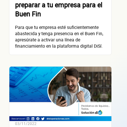
preparar a tu empresa para el
Nombre(s)
Buen Fin
Primer apellido
Para que tu empresa esté suficientemente
Segundo apellido
abastecida y tenga presencia en el Buen Fin,
apresúrate a activar una línea de
Teléfono
financiamiento en la plataforma digital DiSí.
Correo electrónico
Confirma tu correo electrónico
Datos de 
03/11/2022