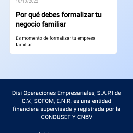
18/10/2022
SOLICITAR
+
80
empresas financiadas en los últimos 30 días
Por qué debes formalizar tu
negocio familiar
Es momento de formalizar tu empresa
familiar.
Disi Operaciones Empresariales, S.A.P.I de
C.V., SOFOM, E.N.R. es una entidad
financiera supervisada y registrada por la
CONDUSEF Y CNBV