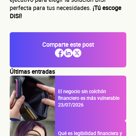
perfecta para tus necesidades.
¡Tú escoge
DiSí!
Comparte este post
Últimas entradas
El negocio sin colchón
financiero es más vulnerable
23/07/2026
Qué es legibilidad financiera y