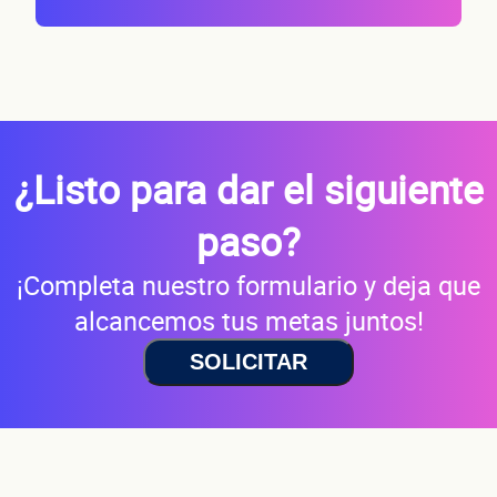
Cuéntan
de tu
¿Listo para dar el siguiente
paso?
negoci
¡Completa nuestro formulario y deja que
alcancemos tus metas juntos!
SOLICITAR
¿Cuánto factura tu negocio al año?
Esto nos ayuda a ofrecerte la línea de crédito correcta para tu negocio.