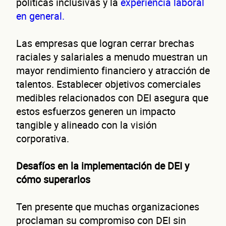
políticas inclusivas y la
experiencia laboral
neg
en general.
Las empresas que logran cerrar brechas
raciales y salariales a menudo muestran un
mayor rendimiento financiero y atracción de
talentos. Establecer objetivos comerciales
medibles relacionados con DEI asegura que
estos esfuerzos generen un impacto
tangible y alineado con la visión
corporativa.
Desafíos en la implementación de DEI y
¿Cuánto factura tu negocio al año?
Esto nos ayuda a ofrecerte la línea de crédito correcta para tu negocio.
cómo superarlos
Ten presente que muchas organizaciones
proclaman su compromiso con DEI sin