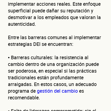
implementar acciones reales. Este enfoque
superficial puede dañar su reputación y
No te preocupes, evaluamos cada caso de forma integral.
desmotivar a los empleados que valoran la
autenticidad.
¿C
Entre las barreras comunes al implementar
estrategias DEI se encuentran:
• Barreras culturales: la resistencia al
cambio dentro de una organización puede
ser poderosa, en especial si las prácticas
tradicionales están profundamente
arraigadas. En estos casos, un adecuado
programa de
gestión del cambio
es
recomendable.
• Falta de liderazgo comprometido: sin el