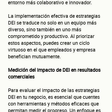
entorno más colaborativo e innovador.
La implementación efectiva de estrategias
DEI se traduce no solo en un equipo más
diverso, sino también en uno más
comprometido y productivo. Al priorizar
estos aspectos, puedes crear un ciclo
virtuoso en el que empleados y empresa
benefician mutuamente.
Medición del impacto de DEI en resultados
comerciales
Autorización inmediata
100% autoservicio
Sin costo por 
Solicita aquí tu
línea de liquidez empresaria
Para evaluar el impacto de las estrategias
Esta es una conversación de 2 minutos, no un trámite banc
DEI en tu negocio, es esencial que cuentes
con herramientas y métodos eficaces que
permitan medir el progreso. Un enfoque es