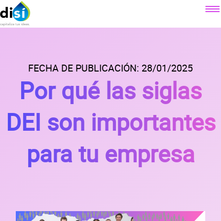
Componentes
Factoraje electrónico
FECHA DE PUBLICACIÓN: 28/01/2025
Sobre DiSí
Por qué las siglas
Crédito simple
Nuestra misión
Crédito revolvente
Contacto
¿Qué es DiSí?
DEI son importantes
Simulador factoraje electrónico
Lo que ofrecemos
Blog
Simulador crédito simple
Lo que dicen nuestros clientes
para tu empresa
Simulador crédito revolvente
Prensa
Alianzas
Preguntas
frecuentes