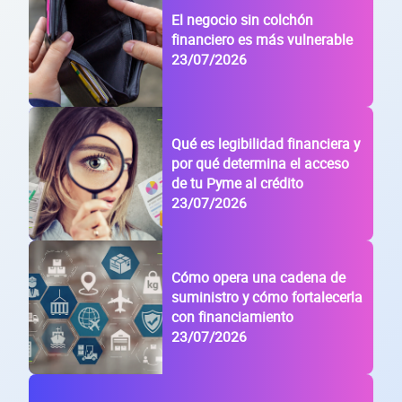
El negocio sin colchón
financiero es más vulnerable
23/07/2026
Qué es legibilidad financiera y
por qué determina el acceso
de tu Pyme al crédito
23/07/2026
Cómo opera una cadena de
suministro y cómo fortalecerla
con financiamiento
23/07/2026