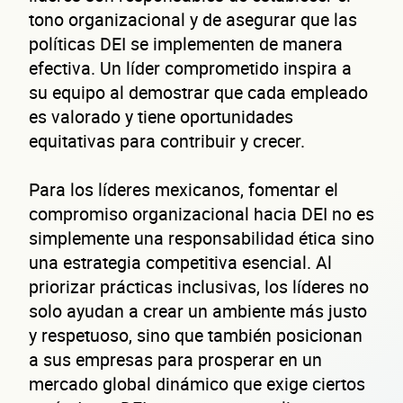
tono organizacional y de asegurar que las
emp
políticas DEI se implementen de manera
efectiva. Un líder comprometido inspira a
su equipo al demostrar que cada empleado
es valorado y tiene oportunidades
equitativas para contribuir y crecer.
Para los líderes mexicanos, fomentar el
compromiso organizacional hacia DEI no es
simplemente una responsabilidad ética sino
una estrategia competitiva esencial. Al
Sitio electrónico
priorizar prácticas inclusivas, los líderes no
solo ayudan a crear un ambiente más justo
Razón social
y respetuoso, sino que también posicionan
RFC de la empresa
a sus empresas para prosperar en un
mercado global dinámico que exige ciertos
Lo usamos solo para validar tu identidad fiscal — nunca lo compartimos con te