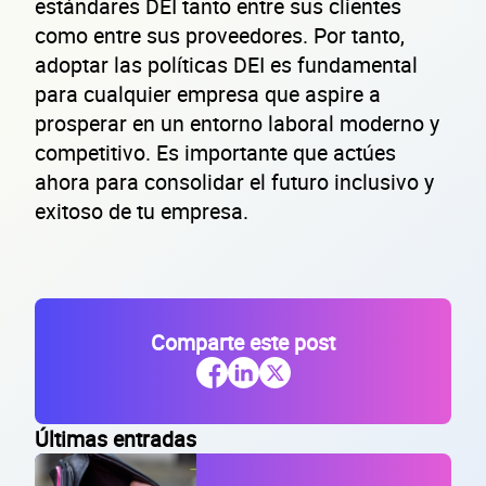
estándares DEI tanto entre sus clientes
como entre sus proveedores. Por tanto,
Código Postal
adoptar las políticas DEI es fundamental
para cualquier empresa que aspire a
Dirección de la empresa: Calle
prosperar en un entorno laboral moderno y
Núm. Ext./Int.
competitivo. Es importante que actúes
ahora para consolidar el futuro inclusivo y
exitoso de tu empresa.
SOLICITAR
+
65
empresas financiadas en los últimos 30 días
Comparte este post
Últimas entradas