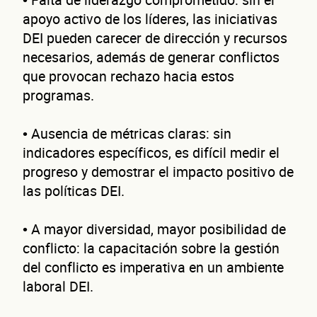
cont
apoyo activo de los líderes, las iniciativas
DEI pueden carecer de dirección y recursos
necesarios, además de generar conflictos
que provocan rechazo hacia estos
programas.
Nombre(s)
• Ausencia de métricas claras: sin
Primer apellido
indicadores específicos, es difícil medir el
progreso y demostrar el impacto positivo de
Segundo apellido
las políticas DEI.
Teléfono
• A mayor diversidad, mayor posibilidad de
Correo electrónico
conflicto: la capacitación sobre la gestión
del conflicto es imperativa en un ambiente
Confirma tu correo electrónico
laboral DEI.