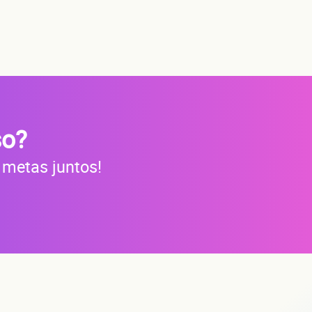
s?
do
so?
 metas juntos!
a