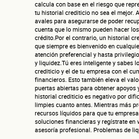
calcula con base en el riesgo que repr
tu historial crediticio no sea el mejo
avales para asegurarse de poder recup
cuenta que lo mismo pueden hacer los
crédito.Por el contrario, un historial cr
Cu
que siempre es bienvenido en cualquier
atención preferencial y hasta privileg
y liquidez.Tú eres inteligente y sabes l
crediticio y el de tu empresa con el c
financieros. Esto también eleva el val
¿Cuánto fact
puertas abiertas para obtener apoyos y
Esto nos ayuda a 
historial crediticio es negativo por di
limpies cuanto antes. Mientras más pr
recursos líquidos para que tu empresa
soluciones financieras y regístrate e
No te preocupes, 
asesoría profesional. Problemas de li