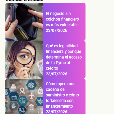
El negocio sin
colchón financiero
es más vulnerable
23/07/2026
Qué es legibilidad
financiera y por qué
determina el acceso
de tu Pyme al
crédito
23/07/2026
Cómo opera una
cadena de
suministro y cómo
fortalecerla con
financiamiento
23/07/2026