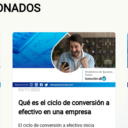
IONADOS
 la empresa: Calle
Núm. Ext./Int.
SOLICITAR
+
61
empresas financiadas en los últimos 30 días
03/11/2022
Qué es el ciclo de conversión a
efectivo en una empresa
El ciclo de conversión a efectivo inicia