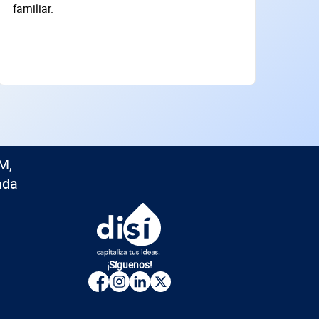
familiar.
M,
ada
¡Síguenos!