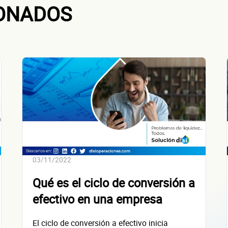
IONADOS
 la empresa: Calle
Núm. Ext./Int.
SOLICITAR
+
56
empresas financiadas en los últimos 30 días
03/11/2022
Qué es el ciclo de conversión a
efectivo en una empresa
El ciclo de conversión a efectivo inicia