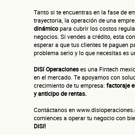
Tanto si te encuentras en la fase de 
trayectoria, la operación de una empr
dinámico
para cubrir los costos regul
negocios. Si vendes a crédito, esta co
Cu
esperar a que tus clientes te paguen 
problema serio y lo que necesitas es u
DiSí Operaciones
es una Fintech mexi
en el mercado. Te apoyamos con soluc
¿Cuánto fact
crecimiento de tu empresa:
factoraje e
Esto nos ayuda a 
y anticipo de rentas.
Contáctanos en www.disioperaciones.c
comiences a operar tu negocio con bie
No te preocupes, 
DiSí!