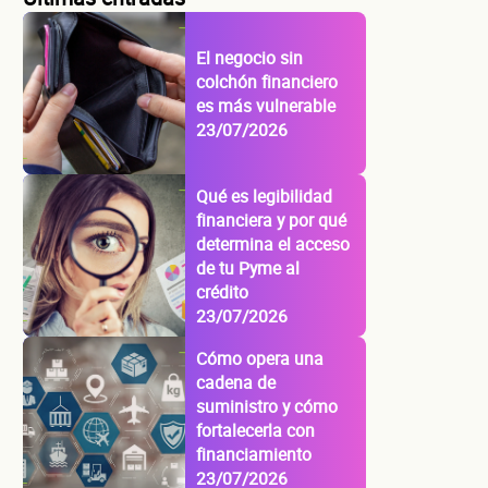
El negocio sin
colchón financiero
es más vulnerable
23/07/2026
Qué es legibilidad
financiera y por qué
determina el acceso
de tu Pyme al
crédito
23/07/2026
Cómo opera una
cadena de
suministro y cómo
fortalecerla con
financiamiento
23/07/2026