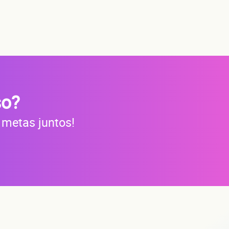
s?
do
so?
 metas juntos!
a