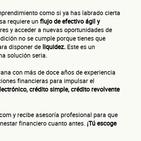
emprendimiento como si ya has labrado cierta
esa requiere un
flujo de efectivo ágil y
Autorización inmediata
100% autoservicio
Sin costo por evaluar
Solicita aquí tu
línea de liquidez empresarial DiSí
ares y acceder a nuevas oportunidades de
Esta es una conversación de 2 minutos, no un trámite bancario.
ndición no se cumple porque tienes que
éntanos de tu nego
para disponer de
liquidez.
Este es un
na solución seria.
cana con más de doce años de experiencia
iones financieras para impulsar el
ura tu negocio al año?
lectrónico, crédito simple, crédito revolvente
ofrecerte la línea de crédito correcta para tu negocio.
om y recibe asesoría profesional para que
nestar financiero cuanto antes.
¡Tú escoge
evaluamos cada caso de forma integral.