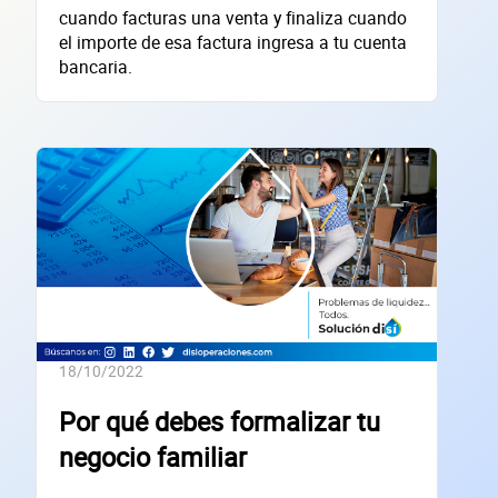
cuando facturas una venta y finaliza cuando
Sitio electrónico
el importe de esa factura ingresa a tu cuenta
bancaria.
Razón social
RFC de la empresa
Lo usamos solo para validar tu identidad fiscal — nunca lo compartimos con te
Código Postal
Dirección de la empresa: Calle
Núm. Ext./Int.
18/10/2022
SOLICITAR
Por qué debes formalizar tu
+
68
empresas financiadas en los últimos 30 días
negocio familiar