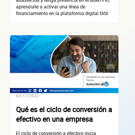
Segundo apellido
apresúrate a activar una línea de
financiamiento en la plataforma digital DiSí.
Teléfono
Correo electrónico
Confirma tu correo electrónico
Datos de 
03/11/2022
empres
Qué es el ciclo de conversión a
efectivo en una empresa
El ciclo de conversión a efectivo inicia