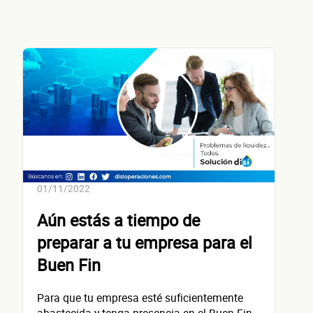
No te preocupes, evaluamos cada caso de forma integral.
¿Cómo 
contacta
01/11/2022
Aún estás a tiempo de
preparar a tu empresa para el
Buen Fin
Nombre(s)
Para que tu empresa esté suficientemente
Primer apellido
abastecida y tenga presencia en el Buen Fin,