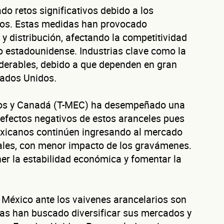
contactamos
 retos significativos debido a los
dos. Estas medidas han provocado
y distribución, afectando la competitividad
Primer apellido
Segundo apelli
 estadounidense. Industrias clave como la
derables, debido a que dependen en gran
Correo electrónico
tados Unidos.
Confirma tu correo electrónico
idos y Canadá (T-MEC) ha desempeñado una
s efectos negativos de estos aranceles pues
Datos de tu
exicanos continúen ingresando al mercado
iales, con menor impacto de los gravámenes.
er la estabilidad económica y fomentar la
.
empresa
 México ante los vaivenes arancelarios son
sas han buscado diversificar sus mercados y