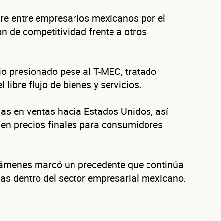
re entre empresarios mexicanos por el
n de competitividad frente a otros
ura tu negocio al año?
vio presionado pese al T-MEC, tratado
ofrecerte la línea de crédito correcta para tu negocio.
libre flujo de bienes y servicios.
as en ventas hacia Estados Unidos, así
 en precios finales para consumidores
evaluamos cada caso de forma integral.
¿Cómo te
avámenes marcó un precedente que continúa
cas dentro del sector empresarial mexicano.