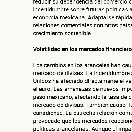
reducir su dependencia del comercio c
Sitio electró
incertidumbre sobre futuras políticas 
economía mexicana. Adaptarse rápidam
RFC de la e
relaciones comerciales con otros paí
Lo usamos solo par
crecimiento sostenible.
Volatilidad en los mercados financier
Dirección de
Los cambios en los aranceles han caus
mercado de divisas. La incertidumbre 
Unidos ha afectado directamente el va
el euro. Las amenazas de nuevos impu
peso mexicano, afectando la tasa de c
mercado de divisas. También causó flu
canadiense. La estrecha relación com
provocado que los mercados reaccione
políticas arancelarias. Aunque el impa