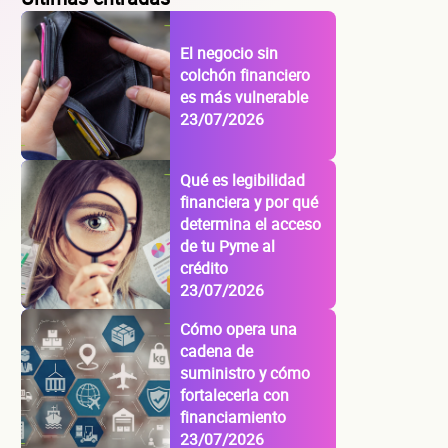
El negocio sin
colchón financiero
es más vulnerable
23/07/2026
Qué es legibilidad
financiera y por qué
determina el acceso
de tu Pyme al
crédito
23/07/2026
Cómo opera una
cadena de
suministro y cómo
fortalecerla con
financiamiento
23/07/2026