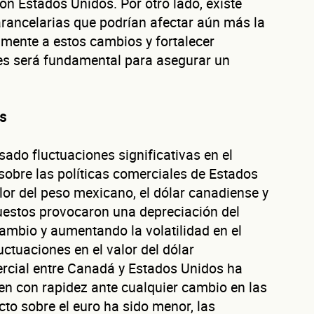
on Estados Unidos. Por otro lado, existe
nico
Razón social
arancelarias que podrían afectar aún más la
ente a estos cambios y fortalecer
mpresa
ses será fundamental para asegurar un
a validar tu identidad fiscal — nunca lo compartimos con terceros.
Código Postal
os
 la empresa: Calle
Núm. Ext./Int.
ado fluctuaciones significativas en el
sobre las políticas comerciales de Estados
SOLICITAR
lor del peso mexicano, el dólar canadiense y
+
64
empresas financiadas en los últimos 30 días
estos provocaron una depreciación del
ambio y aumentando la volatilidad en el
ctuaciones en el valor del dólar
ercial entre Canadá y Estados Unidos ha
n con rapidez ante cualquier cambio en las
cto sobre el euro ha sido menor, las