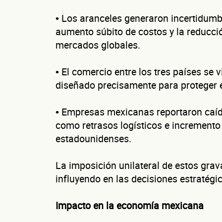
• Los aranceles generaron incertidumb
aumento súbito de costos y la reducció
mercados globales.
¿Cuánto fact
• El comercio entre los tres países se 
Esto nos ayuda a 
diseñado precisamente para proteger el 
• Empresas mexicanas reportaron caíd
como retrasos logísticos e incremento
No te preocupes, 
estadounidenses.
La imposición unilateral de estos gr
influyendo en las decisiones estratégi
Impacto en la economía mexicana