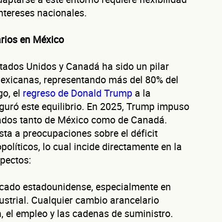
intereses nacionales.
arios en México
stados Unidos y Canadá ha sido un pilar
exicanas, representando más del 80% del
go, el
regreso de Donald Trump
a la
guró este equilibrio. En 2025, Trump impuso
Autorización inmediata
100% autoservicio
Sin costo por evaluar
tados tanto de México como de Canadá.
Solicita aquí tu
línea de liquidez empresarial DiSí
Esta es una conversación de 2 minutos, no un trámite bancario.
ta a preocupaciones sobre el déficit
uéntanos de 
líticos, lo cual incide directamente en la
spectos:
cado estadounidense, especialmente en
negocio
ustrial. Cualquier cambio arancelario
, el empleo y las cadenas de suministro.