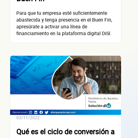
Primer apellido
Para que tu empresa esté suficientemente
Segundo apellido
abastecida y tenga presencia en el Buen Fin,
apresúrate a activar una línea de
financiamiento en la plataforma digital DiSí.
Teléfono
Correo electrónico
Confirma tu correo electrónico
Datos de 
empres
03/11/2022
Qué es el ciclo de conversión a