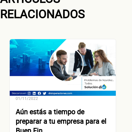
RELACIONADOS
No te preocupes, evaluamos cada caso de forma integral.
¿Cómo 
contacta
01/11/2022
Aún estás a tiempo de
preparar a tu empresa para el
Buen Fin
Nombre(s)