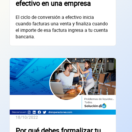
efectivo en una empresa
El ciclo de conversión a efectivo inicia
cuando facturas una venta y finaliza cuando
Sitio electrónico
el importe de esa factura ingresa a tu cuenta
Razón social
bancaria.
RFC de la empresa
Lo usamos solo para validar tu identidad fiscal — nunca lo compartimos con te
Código Postal
Dirección de la empresa: Calle
Núm. Ext./Int.
18/10/2022
SOLICITAR
Por qué debes formalizar tu
+
66
empresas financiadas en los últimos 30 días