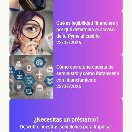
Qué es legibilidad financiera y
por qué determina el acceso
de tu Pyme al crédito
23/07/2026
Cómo opera una cadena de
suministro y cómo fortalecerla
con financiamiento
23/07/2026
¿Necesitas un préstamo?
Descubre nuestras soluciones para impulsar