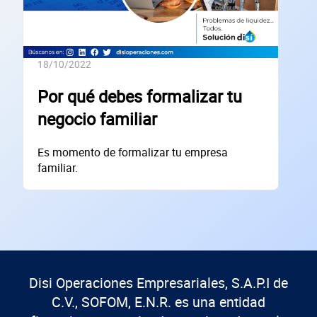
Código Postal
18/10/2022
Dirección de la empresa: Calle
Por qué debes formalizar tu
Núm. Ext./Int.
negocio familiar
SOLICITAR
Es momento de formalizar tu empresa
+
52
empresas financiadas en los últimos 30 días
familiar.
Disi Operaciones Empresariales, S.A.P.I de
C.V., SOFOM, E.N.R. es una entidad