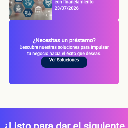
con financiamiento
de tu
23/07/2026
¿Necesitas un préstamo?
negoci
Descubre nuestras soluciones para impulsar
tu negocio hacia el éxito que deseas.
Ver Soluciones
¿Cuánto factura tu negocio al año?
Esto nos ayuda a ofrecerte la línea de crédito correcta para tu negocio.
¿Listo para dar el siguiente