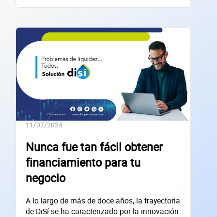
Sitio electrónico
Razón social
RFC de la empresa
Lo usamos solo para validar tu identidad fiscal — nunca lo compartimos con te
Código Postal
11/07/2024
Dirección de la empresa: Calle
Nunca fue tan fácil obtener
Núm. Ext./Int.
financiamiento para tu
negocio
SOLICITAR
+
59
empresas financiadas en los últimos 30 días
A lo largo de más de doce años, la trayectoria
de DiSí se ha caracterizado por la innovación