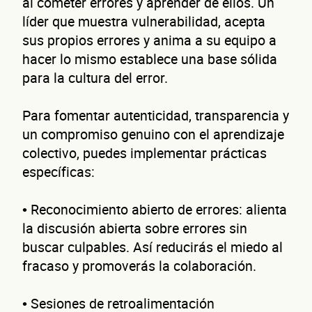
al cometer errores y aprender de ellos. Un
líder que muestra vulnerabilidad, acepta
sus propios errores y anima a su equipo a
hacer lo mismo establece una base sólida
para la cultura del error.
Autorización inmediata
100% autoservicio
Sin costo por 
Solicita aquí tu
línea de liquidez empresaria
Esta es una conversación de 2 minutos, no un trámite banc
Para fomentar autenticidad, transparencia y
Cuént
un compromiso genuino con el aprendizaje
colectivo, puedes implementar prácticas
específicas:
• Reconocimiento abierto de errores: alienta
la discusión abierta sobre errores sin
buscar culpables. Así reducirás el miedo al
fracaso y promoverás la colaboración.
• Sesiones de retroalimentación