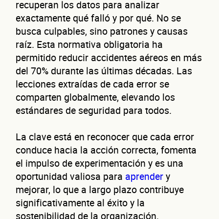
recuperan los datos para analizar
exactamente qué falló y por qué. No se
busca culpables, sino patrones y causas
Nombre(s)
raíz. Esta normativa obligatoria ha
Primer apellido
permitido reducir accidentes aéreos en más
Segundo apellido
del 70% durante las últimas décadas. Las
lecciones extraídas de cada error se
Teléfono
comparten globalmente, elevando los
estándares de seguridad para todos.
Correo electrónico
Confirma tu correo electrónico
La clave está en reconocer que cada error
conduce hacia la acción correcta, fomenta
Dato
el impulso de experimentación y es una
oportunidad valiosa para
aprender
y
mejorar, lo que a largo plazo contribuye
significativamente al éxito y la
sostenibilidad de la organización.