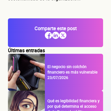
de t
Comparte este post
Últimas entradas
empre
El negocio sin colchón
financiero es más vulnerable
23/07/2026
Qué es legibilidad financiera y
por qué determina el acceso