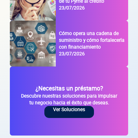
Sitio electrónico
de tu Pyme al crédito
23/07/2026
Razón social
RFC de la empresa
Cómo opera una cadena de
Lo usamos solo para validar tu identidad fiscal — nunca lo compartimos con te
suministro y cómo fortalecerla
con financiamiento
23/07/2026
Código Postal
Dirección de la empresa: Calle
Núm. Ext./Int.
¿Necesitas un préstamo?
Descubre nuestras soluciones para impulsar
tu negocio hacia el éxito que deseas.
SOLICITAR
Ver Soluciones
+
58
empresas financiadas en los últimos 30 días