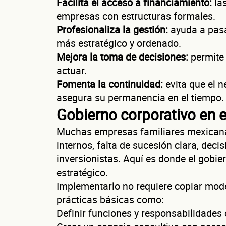
Facilita el acceso a financiamiento:
las
empresas con estructuras formales.
Profesionaliza la gestión:
ayuda a pasa
más estratégico y ordenado.
Mejora la toma de decisiones:
permite 
actuar.
Fomenta la continuidad:
evita que el 
Nombre(s)
asegura su permanencia en el tiempo.
Gobierno corporativo en 
Teléfono
Muchas empresas familiares mexicanas
internos, falta de sucesión clara, deci
inversionistas. Aquí es donde el gobie
Da
estratégico.
Implementarlo no requiere copiar mode
prácticas básicas como:
Definir funciones y responsabilidades 
Sitio electró