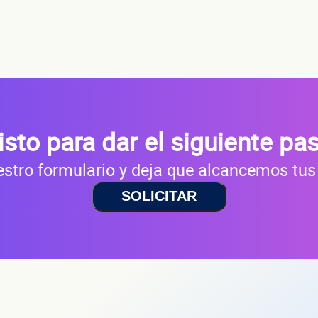
isto para dar el siguiente pa
stro formulario y deja que alcancemos tus
SOLICITAR