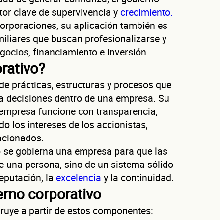
tor clave de supervivencia y
crecimiento.
orporaciones, su aplicación también es
liares que buscan profesionalizarse y
ocios, financiamiento e inversión.
rativo?
 de prácticas, estructuras y procesos que
ma decisiones dentro de una empresa. Su
a empresa funcione con transparencia,
do los intereses de los accionistas,
lacionados.
 se gobierna una empresa para que las
 una persona, sino de un sistema sólido
eputación, la
excelencia
y la continuidad.
erno corporativo
Autorización inmediata
100% autoservicio
Sin costo por evaluar
Solicita aquí tu
línea de liquidez empresarial DiSí
Esta es una conversación de 2 minutos, no un trámite bancario.
ruye a partir de estos componentes: