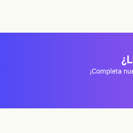
¿L
¡Completa nue