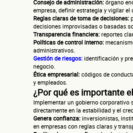
Consejo de administración:
órgano enc
empresa, definir estrategia y vigilar e
Reglas claras de toma de decisiones:
p
decisiones improvisadas o basadas sol
Transparencia financiera:
reportes clar
Políticas de control interno:
mecanismos
administrativos.
Gestión de riesgos:
identificación y p
negocio.
Ética empresarial:
códigos de conducta
¿Cuánto fact
Esto nos ayuda a 
y empleados.
¿Por qué es importante el
Implementar un gobierno corporativo 
directamente en la estabilidad y el cr
No te preocupes, 
Genera confianza:
inversionistas, inst
en empresas con reglas claras y trans