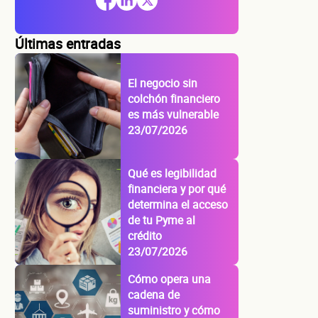
Últimas entradas
El negocio sin
colchón financiero
es más vulnerable
23/07/2026
Qué es legibilidad
financiera y por qué
determina el acceso
de tu Pyme al
crédito
23/07/2026
Cómo opera una
cadena de
suministro y cómo