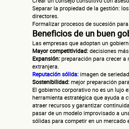
Crear un consejo consultivo con aseso
Separar la propiedad de la gestión: lo
RFC de la e
directores.
Lo usamos solo par
Formalizar procesos de sucesión para 
Beneficios de un buen go
Las empresas que adoptan un gobierno
Dirección de
Mayor competitividad:
decisiones más 
Expansión:
preparación para crecer a 
extranjera.
Reputación sólida:
imagen de seriedad
Sostenibilidad:
mejor preparación para 
El gobierno corporativo no es un lujo
herramienta estratégica que ayuda a c
atraer recursos y garantizar continuid
pasar de un modelo improvisado a una
sólidas para competir en un mercado e