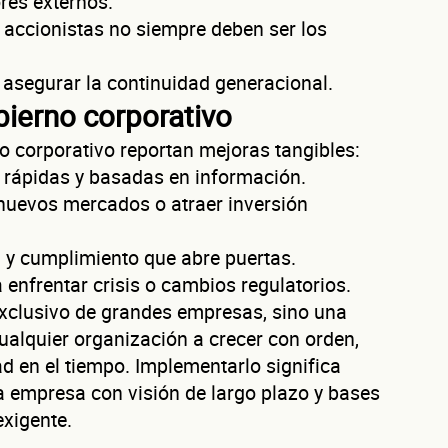
res externos.
s accionistas no siempre deben ser los
mpresa
a validar tu identidad fiscal — nunca lo compartimos con terceros.
asegurar la continuidad generacional.
bierno corporativo
Código Postal
 corporativo reportan mejoras tangibles:
 la empresa: Calle
Núm. Ext./Int.
rápidas y basadas en información.
nuevos mercados o atraer inversión
SOLICITAR
+
65
empresas financiadas en los últimos 30 días
 y cumplimiento que abre puertas.
enfrentar crisis o cambios regulatorios.
 exclusivo de grandes empresas, sino una
ualquier organización a crecer con orden,
ad en el tiempo. Implementarlo significa
 empresa con visión de largo plazo y bases
xigente.