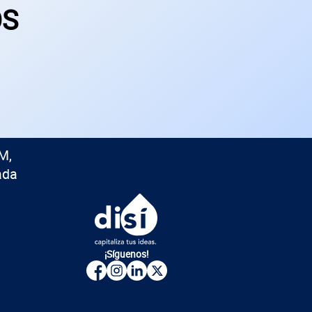
OS
M,
ada
¡Síguenos!