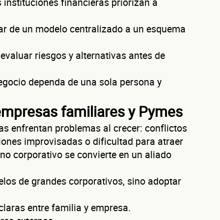
¿Cómo te
 instituciones financieras priorizan a
r de un modelo centralizado a un esquema
contactamos?
evaluar riesgos y alternativas antes de
negocio dependa de una sola persona y
Primer apellido
Segundo apelli
empresas familiares y Pymes
Correo electrónico
 enfrentan problemas al crecer: conflictos
Confirma tu correo electrónico
siones improvisadas o dificultad para atraer
rno corporativo se convierte en un aliado
tos de tu empr
los de grandes corporativos, sino adoptar
claras entre familia y empresa.
nico
Razón social