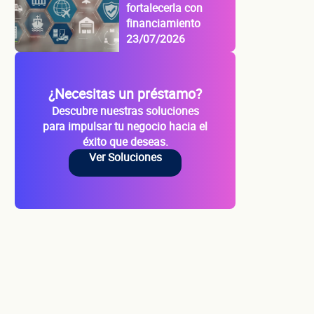
fortalecerla con
financiamiento
23/07/2026
¿Necesitas un préstamo?
Descubre nuestras soluciones
para impulsar tu negocio hacia el
éxito que deseas.
Ver Soluciones