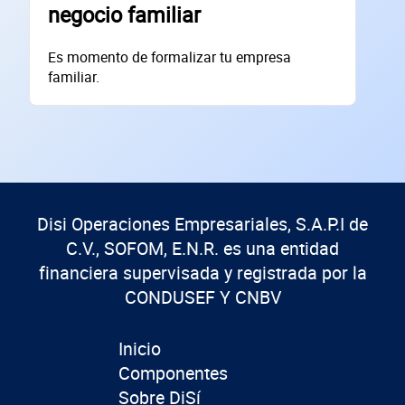
negocio familiar
Núm. Ext./Int.
Es momento de formalizar tu empresa
familiar.
SOLICITAR
+
69
empresas financiadas en los últimos 30 días
Disi Operaciones Empresariales, S.A.P.I de
C.V., SOFOM, E.N.R. es una entidad
financiera supervisada y registrada por la
CONDUSEF Y CNBV
Inicio
Componentes
Sobre DiSí