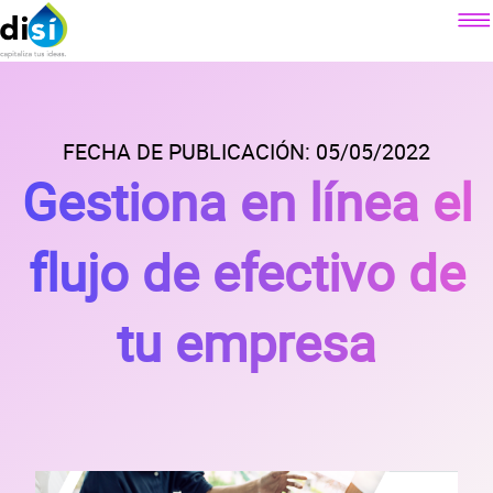
Componentes
Factoraje electrónico
FECHA DE PUBLICACIÓN: 05/05/2022
Sobre DiSí
Gestiona en línea el
Crédito simple
Nuestra misión
Crédito revolvente
Contacto
¿Qué es DiSí?
flujo de efectivo de
Simulador factoraje electrónico
Lo que ofrecemos
Blog
Simulador crédito simple
Lo que dicen nuestros clientes
tu empresa
Simulador crédito revolvente
Prensa
Alianzas
Preguntas
frecuentes