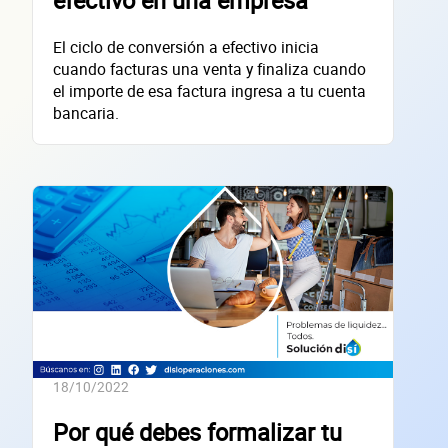
El ciclo de conversión a efectivo inicia
empres
cuando facturas una venta y finaliza cuando
el importe de esa factura ingresa a tu cuenta
bancaria.
Sitio electrónico
Razón social
RFC de la empresa
Lo usamos solo para validar tu identidad fiscal — nunca lo compartimos con te
18/10/2022
Código Postal
Por qué debes formalizar tu
Dirección de la empresa: Calle