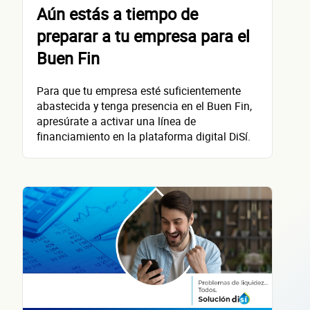
Aún estás a tiempo de
preparar a tu empresa para el
contacta
Buen Fin
Para que tu empresa esté suficientemente
abastecida y tenga presencia en el Buen Fin,
apresúrate a activar una línea de
financiamiento en la plataforma digital DiSí.
Nombre(s)
Primer apellido
Segundo apellido
Teléfono
Correo electrónico
Confirma tu correo electrónico