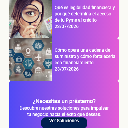
Qué es legibilidad financiera y
por qué determina el acceso
de tu Pyme al crédito
23/07/2026
Cómo opera una cadena de
suministro y cómo fortalecerla
con financiamiento
23/07/2026
¿Necesitas un préstamo?
Descubre nuestras soluciones para impulsar
tu negocio hacia el éxito que deseas.
Ver Soluciones