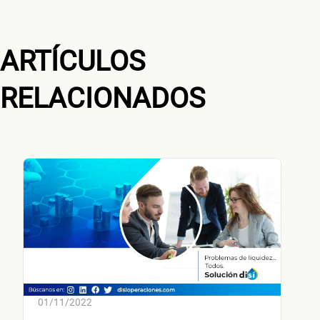
negocio
ARTÍCULOS
RELACIONADOS
¿Cuánto factura tu negocio al año?
Esto nos ayuda a ofrecerte la línea de crédito correcta para tu negocio.
No te preocupes, evaluamos cada caso de forma integral.
¿Cómo 
01/11/2022