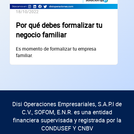
Código Postal
18/10/2022
Dirección de la empresa: Calle
Por qué debes formalizar tu
Núm. Ext./Int.
negocio familiar
SOLICITAR
Es momento de formalizar tu empresa
familiar.
+
68
empresas financiadas en los últimos 30 días
Disi Operaciones Empresariales, S.A.P.I de
C.V., SOFOM, E.N.R. es una entidad
financiera supervisada y registrada por la
CONDUSEF Y CNBV