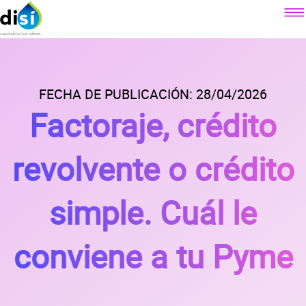
Componentes
Factoraje electrónico
FECHA DE PUBLICACIÓN: 28/04/2026
Sobre DiSí
Factoraje, crédito
Crédito simple
Nuestra misión
Crédito revolvente
Contacto
¿Qué es DiSí?
revolvente o crédito
Simulador factoraje electrónico
Lo que ofrecemos
Blog
Simulador crédito simple
Lo que dicen nuestros clientes
simple. Cuál le
Simulador crédito revolvente
Prensa
Alianzas
conviene a tu Pyme
Preguntas
frecuentes