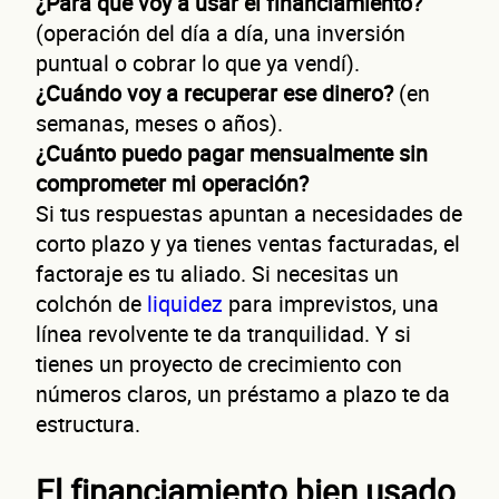
¿Para qué voy a usar el financiamiento?
No te preocupes, evaluamos cada caso de forma integral.
(operación del día a día, una inversión
puntual o cobrar lo que ya vendí).
¿Có
¿Cuándo voy a recuperar ese dinero?
(en
semanas, meses o años).
¿Cuánto puedo pagar mensualmente sin
comprometer mi operación?
Si tus respuestas apuntan a necesidades de
corto plazo y ya tienes ventas facturadas, el
conta
factoraje es tu aliado. Si necesitas un
colchón de
liquidez
para imprevistos, una
línea revolvente te da tranquilidad. Y si
tienes un proyecto de crecimiento con
números claros, un préstamo a plazo te da
estructura.
El financiamiento bien usado
Nombre(s)