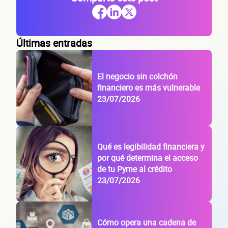
de tu
Últimas entradas
El negocio sin colchón
empre
financiero es más vulnerable
23/07/2026
Qué es legibilidad financiera y
por qué determina el acceso
de tu Pyme al crédito
23/07/2026
Sitio electrónico
Razón social
Cómo opera una cadena de
RFC de la empresa