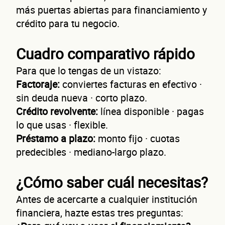
más puertas abiertas para financiamiento y
nego
crédito para tu negocio.
Cuadro comparativo rápido
Para que lo tengas de un vistazo:
Factoraje:
conviertes facturas en efectivo ·
sin deuda nueva · corto plazo.
Crédito revolvente:
línea disponible · pagas
lo que usas · flexible.
Préstamo a plazo:
monto fijo · cuotas
¿Cuánto factura tu negocio al año?
predecibles · mediano-largo plazo.
Esto nos ayuda a ofrecerte la línea de crédito correcta para tu negocio.
¿Cómo saber cuál necesitas?
Antes de acercarte a cualquier institución
financiera, hazte estas tres preguntas: