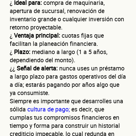
¿
Ideal para:
compra de maquinaria,
apertura de sucursal, renovación de
inventario grande o cualquier inversión con
Autorización inmediata
100% autoservicio
Sin costo por 
Solicita aquí tu
línea de liquidez empresaria
retorno proyectable.
Esta es una conversación de 2 minutos, no un trámite banc
¿
Ventaja principal:
cuotas fijas que
Cuént
facilitan la planeación financiera.
¿
Plazo:
mediano a largo (1 a 5 años,
dependiendo del monto).
¿¿
Señal de alerta:
nunca uses un préstamo
a largo plazo para gastos operativos del día
a día; estarás pagando por años algo que
ya consumiste.
de t
Siempre es importante que desarrolles una
sólida
cultura de pago;
es decir, que
cumplas tus compromisos financieros en
tiempo y forma para construir un historial
crediticio impecable, lo cual redunda en