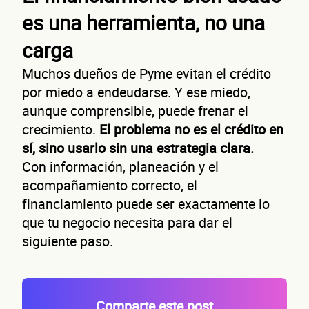
es una herramienta, no una
Primer apellido
Segundo apellido
carga
Muchos dueños de Pyme evitan el crédito
Teléfono
por miedo a endeudarse. Y ese miedo,
Correo electrónico
aunque comprensible, puede frenar el
crecimiento.
El problema no es el crédito en
Confirma tu correo electrónico
sí, sino usarlo sin una estrategia clara.
Con información, planeación y el
Dato
acompañamiento correcto, el
financiamiento puede ser exactamente lo
que tu negocio necesita para dar el
siguiente paso.
Comparte este post