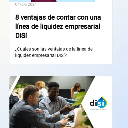
empres
04/04/2024
8 ventajas de contar con una
línea de liquidez empresarial
DiSí
Sitio electrónico
¿Cuáles son las ventajas de la línea de
Razón social
liquidez empresarial DiSí?
RFC de la empresa
Lo usamos solo para validar tu identidad fiscal — nunca lo compartimos con te
Código Postal
Dirección de la empresa: Calle
Núm. Ext./Int.