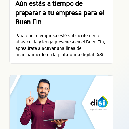
Aún estás a tiempo de
preparar a tu empresa para el
Nombre(s)
Buen Fin
Primer apellido
Para que tu empresa esté suficientemente
Segundo apellido
abastecida y tenga presencia en el Buen Fin,
apresúrate a activar una línea de
Teléfono
financiamiento en la plataforma digital DiSí.
Correo electrónico
Confirma tu correo electrónico
Datos de 