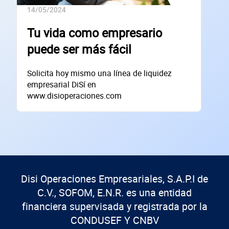
14/05/2024
SOLICITAR
Tu vida como empresario
+
50
empresas financiadas en los últimos 30 días
puede ser más fácil
Solicita hoy mismo una línea de liquidez
empresarial DiSí en
www.disioperaciones.com
Disi Operaciones Empresariales, S.A.P.I de
C.V., SOFOM, E.N.R. es una entidad
financiera supervisada y registrada por la
CONDUSEF Y CNBV