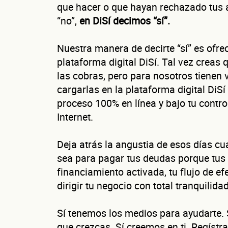
que hacer o que hayan rechazado tus 
“no”,
en DiSí decimos “sí”.
Nuestra manera de decirte “sí” es ofre
plataforma digital DiSí. Tal vez creas
las cobras, pero para nosotros tienen
Cu
cargarlas en la plataforma digital DiSí 
proceso 100% en línea y bajo tu contro
Internet.
Deja atrás la angustia de esos días c
¿Cuánto fact
sea para pagar tus deudas porque tus 
Esto nos ayuda a 
financiamiento activada, tu flujo de e
dirigir tu negocio con total tranquilidad
Sí tenemos los medios para ayudarte.
No te preocupes, 
que crezcas. Sí creemos en ti. Regíst