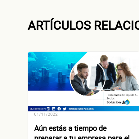
ARTÍCULOS RELAC
Dirección de
01/11/2022
Aún estás a tiempo de
preparar a tu empresa para el