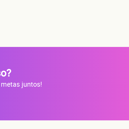
os?
do
so?
a
 metas juntos!