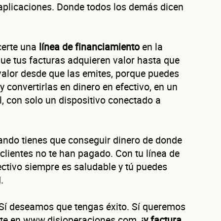
aplicaciones. Donde todos los demás dicen
certe una
línea de financiamiento
en la
Autorización inmediata
100% autoservicio
Sin costo por evaluar
Solicita aquí tu
línea de liquidez empresarial DiSí
 que tus facturas adquieren valor hasta que
Esta es una conversación de 2 minutos, no un trámite bancario.
 valor desde que las emites, porque puedes
éntanos de tu nego
y convertirlas en dinero en efectivo, en un
l, con solo un dispositivo conectado a
uando tienes que conseguir dinero de donde
ura tu negocio al año?
clientes no te han pagado. Con tu línea de
ofrecerte la línea de crédito correcta para tu negocio.
fectivo siempre es saludable y tú puedes
.
 Sí deseamos que tengas éxito. Sí queremos
evaluamos cada caso de forma integral.
rate en www.disioperaciones.com,
¡y factura