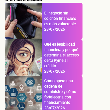
El negocio sin
colchón financiero
es más vulnerable
23/07/2026
Qué es legibilidad
financiera y por qué
determina el acceso
de tu Pyme al
crédito
23/07/2026
Cómo opera una
cadena de
suministro y cómo
fortalecerla con
financiamiento
23/07/2026