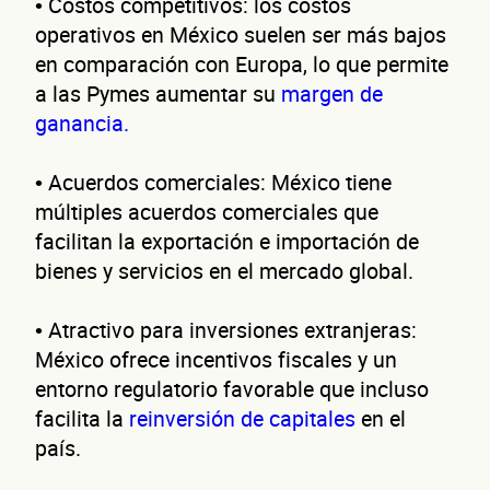
• Costos competitivos: los costos
Primer apellido
operativos en México suelen ser más bajos
Segundo apellido
en comparación con Europa, lo que permite
a las Pymes aumentar su
margen de
Teléfono
ganancia.
Correo electrónico
• Acuerdos comerciales: México tiene
Confirma tu correo electrónico
múltiples acuerdos comerciales que
facilitan la exportación e importación de
Dat
bienes y servicios en el mercado global.
• Atractivo para inversiones extranjeras:
México ofrece incentivos fiscales y un
entorno regulatorio favorable que incluso
facilita la
reinversión de capitales
en el
país.