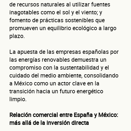
de recursos naturales al utilizar fuentes
inagotables como el sol y el viento; y
fomento de prácticas sostenibles que
promueven un equilibrio ecológico a largo
plazo.
La apuesta de las empresas españolas por
las energías renovables demuestra un
compromiso con la sustentabilidad y el
cuidado del medio ambiente, consolidando
a México como un actor clave en la
transición hacia un futuro energético
Autorización inmediata
100% autoservicio
Sin costo por 
limpio.
Solicita aquí tu
línea de liquidez empresaria
Esta es una conversación de 2 minutos, no un trámite banc
Relación comercial entre España y México:
más allá de la inversión directa