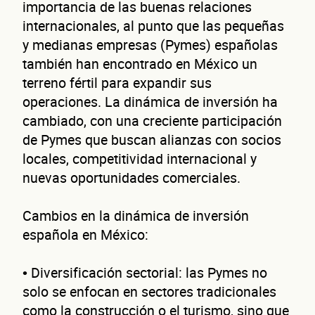
neg
importancia de las buenas relaciones
internacionales, al punto que las pequeñas
y medianas empresas (Pymes) españolas
también han encontrado en México un
terreno fértil para expandir sus
operaciones. La dinámica de inversión ha
cambiado, con una creciente participación
de Pymes que buscan alianzas con socios
¿Cuánto factura tu negocio al año?
locales, competitividad internacional y
Esto nos ayuda a ofrecerte la línea de crédito correcta para tu negocio.
nuevas oportunidades comerciales.
Cambios en la dinámica de inversión
española en México:
No te preocupes, evaluamos cada caso de forma integral.
• Diversificación sectorial: las Pymes no
solo se enfocan en sectores tradicionales
como la construcción o el turismo, sino que