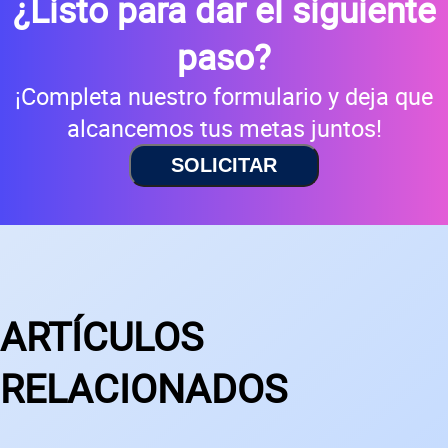
¿Listo para dar el siguiente
paso?
¡Completa nuestro formulario y deja que
alcancemos tus metas juntos!
SOLICITAR
ARTÍCULOS
RELACIONADOS