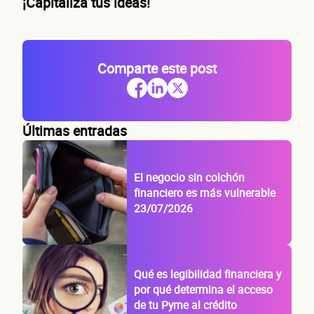
¡Capitaliza tus ideas!
Comparte este post
Últimas entradas
El negocio sin colchón
financiero es más vulnerable
23/07/2026
Qué es legibilidad financiera y
por qué determina el acceso
de tu Pyme al crédito