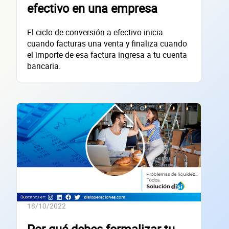
Datos de 
efectivo en una empresa
El ciclo de conversión a efectivo inicia
empres
cuando facturas una venta y finaliza cuando
el importe de esa factura ingresa a tu cuenta
bancaria.
Sitio electrónico
Razón social
RFC de la empresa
Lo usamos solo para validar tu identidad fiscal — nunca lo compartimos con te
Código Postal
18/10/2022