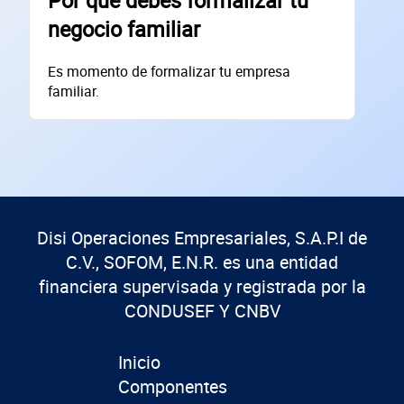
Por qué debes formalizar tu
Dirección de la empresa: Calle
negocio familiar
Núm. Ext./Int.
Es momento de formalizar tu empresa
SOLICITAR
familiar.
+
50
empresas financiadas en los últimos 30 días
Disi Operaciones Empresariales, S.A.P.I de
C.V., SOFOM, E.N.R. es una entidad
financiera supervisada y registrada por la
CONDUSEF Y CNBV
Inicio
Componentes