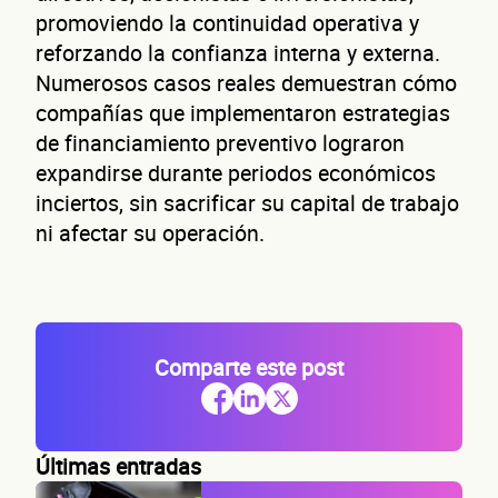
promoviendo la continuidad operativa y
reforzando la confianza interna y externa.
Nombre(s)
Numerosos casos reales demuestran cómo
Primer apellido
compañías que implementaron estrategias
de financiamiento preventivo lograron
Segundo apellido
expandirse durante periodos económicos
inciertos, sin sacrificar su capital de trabajo
Teléfono
ni afectar su operación.
Correo electrónico
Confirma tu correo electrónico
Dato
Comparte este post
Últimas entradas