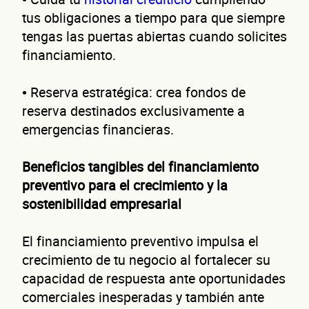
tus obligaciones a tiempo para que siempre
tengas las puertas abiertas cuando solicites
nego
financiamiento.
• Reserva estratégica: crea fondos de
reserva destinados exclusivamente a
emergencias financieras.
Beneficios tangibles del financiamiento
preventivo para el crecimiento y la
sostenibilidad empresarial
¿Cuánto factura tu negocio al año?
Esto nos ayuda a ofrecerte la línea de crédito correcta para tu negocio.
El financiamiento preventivo impulsa el
crecimiento de tu negocio al fortalecer su
capacidad de respuesta ante oportunidades
comerciales inesperadas y también ante