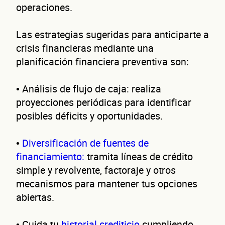
operaciones.
Autorización inmediata
100% autoservicio
Sin costo por 
Solicita aquí tu
línea de liquidez empresaria
Las estrategias sugeridas para anticiparte a
Esta es una conversación de 2 minutos, no un trámite banc
crisis financieras mediante una
Cuént
planificación financiera preventiva son:
• Análisis de flujo de caja: realiza
proyecciones periódicas para identificar
posibles déficits y oportunidades.
•
Diversificación de fuentes de
de 
financiamiento:
tramita líneas de crédito
simple y revolvente, factoraje y otros
mecanismos para mantener tus opciones
abiertas.
• Cuida tu
historial crediticio
cumpliendo