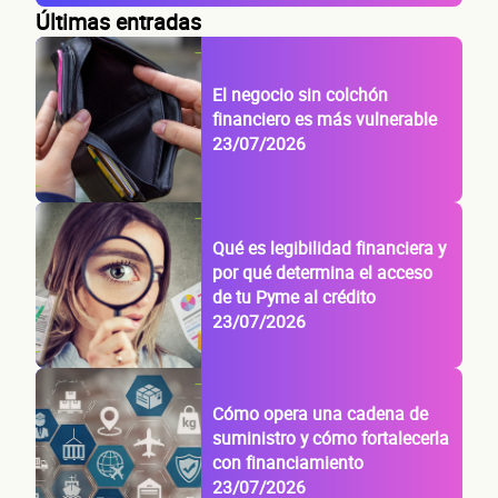
Últimas entradas
El negocio sin colchón
financiero es más vulnerable
23/07/2026
Qué es legibilidad financiera y
por qué determina el acceso
de tu Pyme al crédito
23/07/2026
Cómo opera una cadena de
suministro y cómo fortalecerla
con financiamiento
23/07/2026