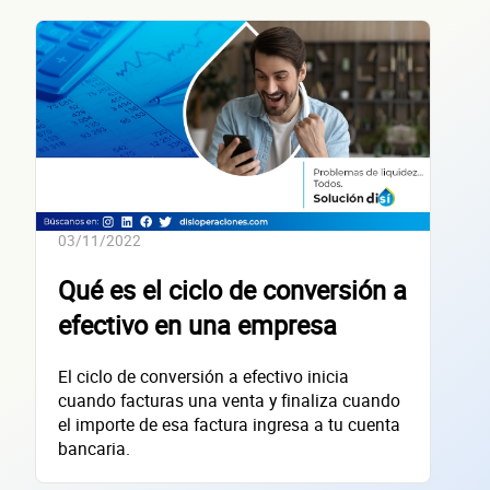
Teléfono
Correo electrónico
Confirma tu correo electrónico
Datos de 
03/11/2022
Qué es el ciclo de conversión a
empres
efectivo en una empresa
El ciclo de conversión a efectivo inicia
cuando facturas una venta y finaliza cuando
el importe de esa factura ingresa a tu cuenta
bancaria.
Sitio electrónico
Razón social