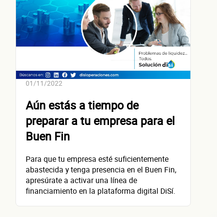
No te preocupes, evaluamos cada caso de forma integral.
¿Cómo 
01/11/2022
contacta
Aún estás a tiempo de
preparar a tu empresa para el
Buen Fin
Para que tu empresa esté suficientemente
Nombre(s)
abastecida y tenga presencia en el Buen Fin,
Primer apellido
apresúrate a activar una línea de
financiamiento en la plataforma digital DiSí.
Segundo apellido