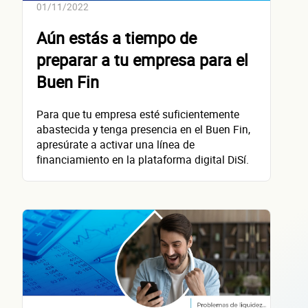
¿Cómo 
01/11/2022
Aún estás a tiempo de
preparar a tu empresa para el
contacta
Buen Fin
Para que tu empresa esté suficientemente
abastecida y tenga presencia en el Buen Fin,
apresúrate a activar una línea de
Nombre(s)
financiamiento en la plataforma digital DiSí.
Primer apellido
Segundo apellido
Teléfono
Correo electrónico
Confirma tu correo electrónico