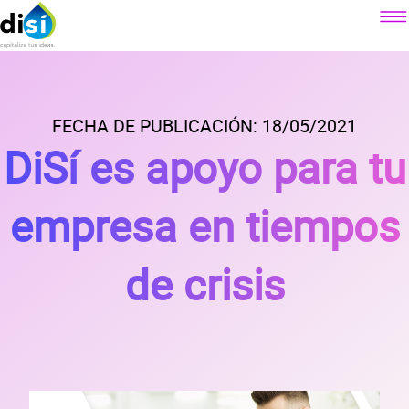
Componentes
Factoraje electrónico
FECHA DE PUBLICACIÓN: 18/05/2021
Sobre DiSí
DiSí es apoyo para tu
Crédito simple
Nuestra misión
Crédito revolvente
Contacto
¿Qué es DiSí?
empresa en tiempos
Simulador factoraje electrónico
Lo que ofrecemos
Blog
Simulador crédito simple
Lo que dicen nuestros clientes
de crisis
Simulador crédito revolvente
Prensa
Alianzas
Preguntas
frecuentes