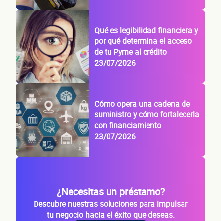
Qué es legibilidad financiera y
por qué determina el acceso
de tu Pyme al crédito
23/07/2026
Cómo opera una cadena de
suministro y cómo fortalecerla
con financiamiento
23/07/2026
¿Necesitas un préstamo?
Descubre nuestras soluciones para impulsar
tu negocio hacia el éxito que deseas.