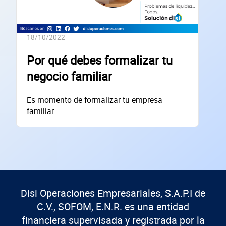
Código Postal
18/10/2022
Dirección de la empresa: Calle
Por qué debes formalizar tu
Núm. Ext./Int.
negocio familiar
SOLICITAR
Es momento de formalizar tu empresa
familiar.
+
60
empresas financiadas en los últimos 30 días
Disi Operaciones Empresariales, S.A.P.I de
C.V., SOFOM, E.N.R. es una entidad
financiera supervisada y registrada por la