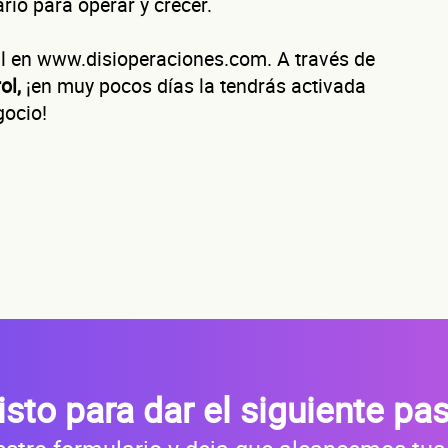
rio para operar y crecer.
uéntanos de tu negoc
ial en www.disioperaciones.com. A través de
ol,
¡en muy pocos días la tendrás activada
gocio!
ura tu negocio al año?
ofrecerte la línea de crédito correcta para tu negocio.
evaluamos cada caso de forma integral.
Cómo te contactamo
isto para dar el siguiente pa
Primer apellido
Segundo apelli