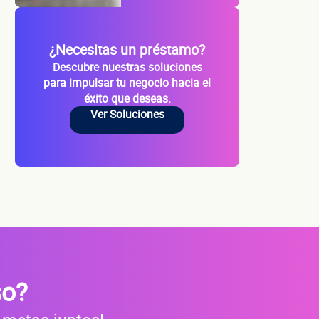
io
¿Necesitas un préstamo?
Descubre nuestras soluciones
para impulsar tu negocio hacia el
éxito que deseas.
Ver Soluciones
s?
so?
do