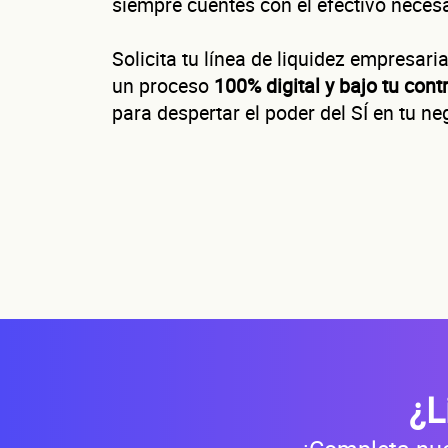
siempre cuentes con el efectivo necesa
C
Solicita tu línea de liquidez empresar
un proceso
100% digital y bajo tu contr
para despertar el poder del SÍ en tu ne
¿Cuánto fact
Esto nos ayuda a 
No te preocupes, 
¿
¿L
Nombre(s)