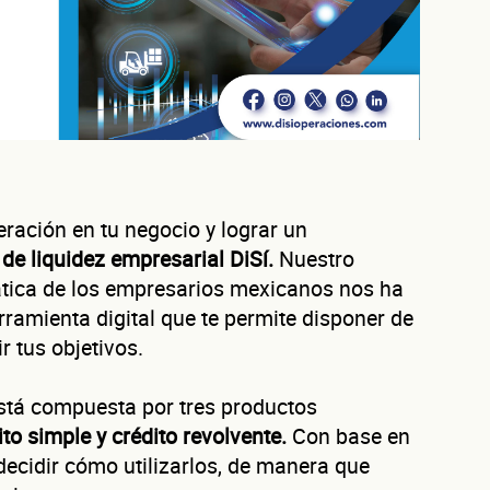
ración en tu negocio y lograr un
 de liquidez empresarial DiSí.
Nuestro
tica de los empresarios mexicanos nos ha
ramienta digital que te permite disponer de
r tus objetivos.
está compuesta por tres productos
ito simple y crédito revolvente.
Con base en
Autorización inmediata
100% autoservicio
Sin costo por evaluar
decidir cómo utilizarlos, de manera que
Solicita aquí tu
línea de liquidez empresarial DiSí
Esta es una conversación de 2 minutos, no un trámite bancario.