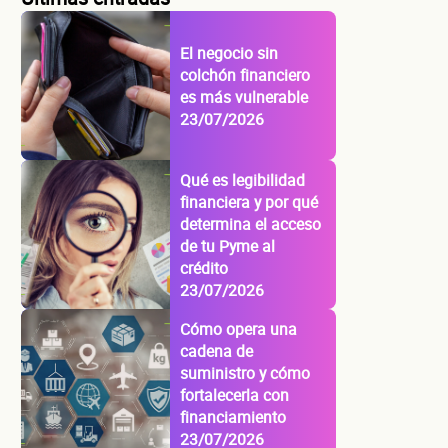
El negocio sin
colchón financiero
es más vulnerable
23/07/2026
Qué es legibilidad
financiera y por qué
determina el acceso
de tu Pyme al
crédito
23/07/2026
Cómo opera una
cadena de
suministro y cómo
fortalecerla con
financiamiento
23/07/2026