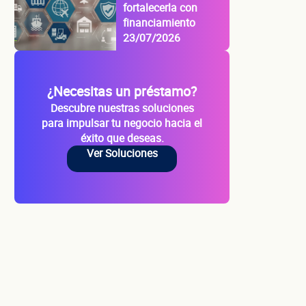
fortalecerla con
financiamiento
23/07/2026
cio
¿Necesitas un préstamo?
Descubre nuestras soluciones
para impulsar tu negocio hacia el
éxito que deseas.
Ver Soluciones