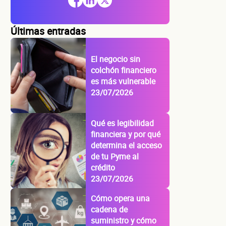
Últimas entradas
El negocio sin
colchón financiero
es más vulnerable
23/07/2026
Qué es legibilidad
financiera y por qué
determina el acceso
de tu Pyme al
crédito
23/07/2026
Cómo opera una
cadena de
suministro y cómo