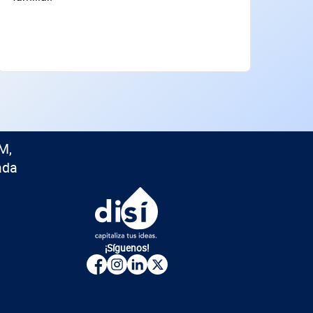
M,
ada
¡Síguenos!