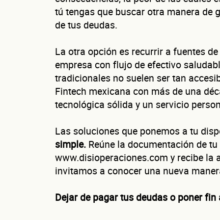
tú tengas que buscar otra manera de ge
de tus deudas.
La otra opción es recurrir a fuentes d
Cu
empresa con flujo de efectivo saludab
tradicionales no suelen ser tan accesi
Fintech mexicana con más de una déca
tecnológica sólida y un servicio perso
¿Cuánto fact
Las soluciones que ponemos a tu dis
Esto nos ayuda a 
simple.
Reúne la documentación de tu n
www.disioperaciones.com y recibe la as
invitamos a conocer una nueva manera
Dejar de pagar tus deudas o poner fin 
No te preocupes, 