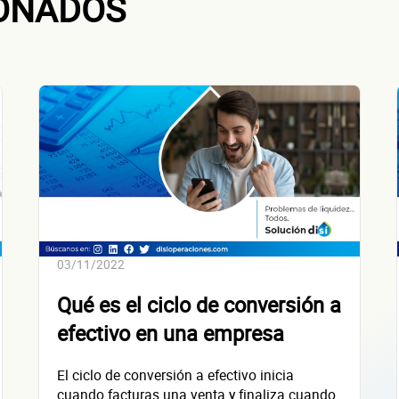
IONADOS
 la empresa: Calle
Núm. Ext./Int.
SOLICITAR
+
51
empresas financiadas en los últimos 30 días
03/11/2022
Qué es el ciclo de conversión a
efectivo en una empresa
El ciclo de conversión a efectivo inicia
cuando facturas una venta y finaliza cuando