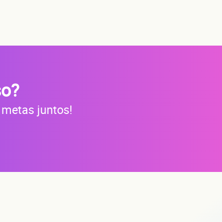
s?
do
so?
 metas juntos!
a