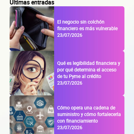
de tu
Últimas entradas
El negocio sin colchón
financiero es más vulnerable
empre
23/07/2026
Qué es legibilidad financiera y
por qué determina el acceso
de tu Pyme al crédito
23/07/2026
Sitio electrónico
Razón social
Cómo opera una cadena de
suministro y cómo fortalecerla
RFC de la empresa
con financiamiento
Lo usamos solo para validar tu identidad fiscal — nunca lo compartimos con te
23/07/2026