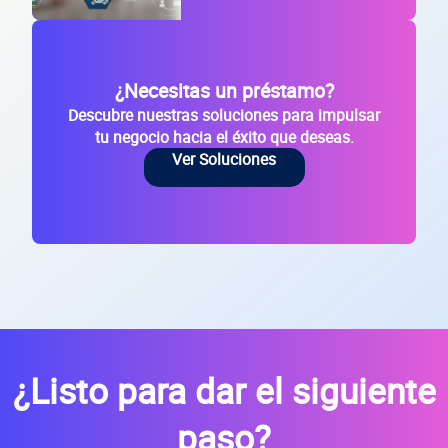
Código Postal
¿Necesitas un préstamo?
Dirección de la empresa: Calle
Descubre nuestras soluciones para impulsar
Núm. Ext./Int.
tu negocio hacia el éxito que deseas.
Ver Soluciones
SOLICITAR
+
50
empresas financiadas en los últimos 30 días
¿Listo para dar el siguiente
paso?