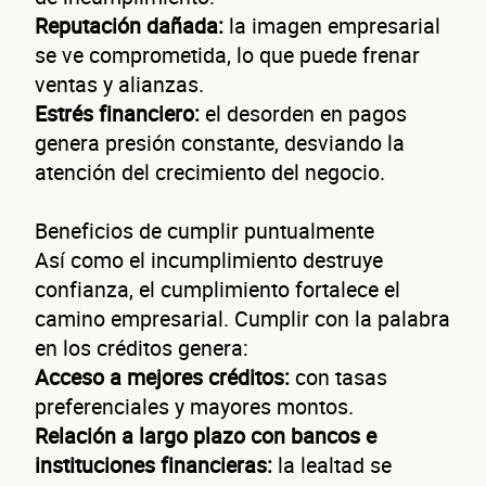
Reputación dañada:
la imagen empresarial
Autorización inmediata
100% autoservicio
Sin costo por 
Solicita aquí tu
línea de liquidez empresaria
se ve comprometida, lo que puede frenar
Esta es una conversación de 2 minutos, no un trámite banc
ventas y alianzas.
Cuént
Estrés financiero:
el desorden en pagos
genera presión constante, desviando la
atención del crecimiento del negocio.
Beneficios de cumplir puntualmente
Así como el incumplimiento destruye
confianza, el cumplimiento fortalece el
de t
camino empresarial. Cumplir con la palabra
en los créditos genera:
Acceso a mejores créditos:
con tasas
preferenciales y mayores montos.
Relación a largo plazo con bancos e
instituciones financieras:
la lealtad se