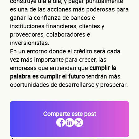
construye día a día, y pagar puntualmente
Segundo apellido
es una de las acciones más poderosas para
ganar la confianza de bancos e
Teléfono
instituciones financieras, clientes y
Correo electrónico
proveedores, colaboradores e
inversionistas.
Confirma tu correo electrónico
En un entorno donde el crédito será cada
vez más importante para crecer, las
Dato
empresas que entiendan que
cumplir la
palabra es cumplir el futuro
tendrán más
oportunidades de desarrollarse y prosperar.
Comparte este post