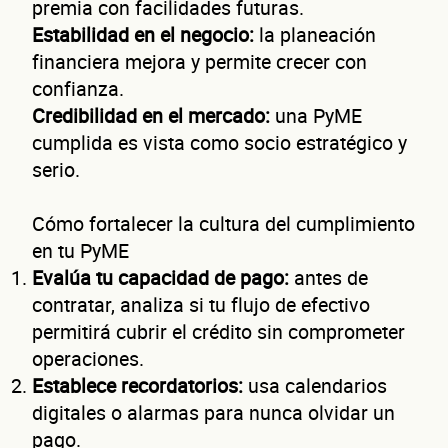
nego
premia con facilidades futuras.
Estabilidad en el negocio:
la planeación
financiera mejora y permite crecer con
confianza.
Credibilidad en el mercado:
una PyME
cumplida es vista como socio estratégico y
serio.
Cómo fortalecer la cultura del cumplimiento
¿Cuánto factura tu negocio al año?
en tu PyME
Esto nos ayuda a ofrecerte la línea de crédito correcta para tu negocio.
Evalúa tu capacidad de pago:
antes de
contratar, analiza si tu flujo de efectivo
permitirá cubrir el crédito sin comprometer
operaciones.
Establece recordatorios:
usa calendarios
digitales o alarmas para nunca olvidar un
No te preocupes, evaluamos cada caso de forma integral.
pago.