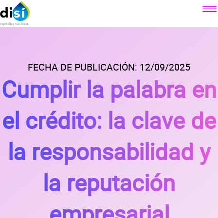
Componentes
Factoraje electrónico
FECHA DE PUBLICACIÓN: 12/09/2025
Sobre DiSí
Cumplir la palabra en
Crédito simple
Nuestra misión
Crédito revolvente
Contacto
¿Qué es DiSí?
el crédito: la clave de
Simulador factoraje electrónico
Lo que ofrecemos
Blog
Simulador crédito simple
la responsabilidad y
Lo que dicen nuestros clientes
Simulador crédito revolvente
Prensa
Alianzas
la reputación
Preguntas
frecuentes
empresarial