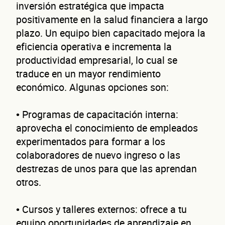
inversión estratégica que impacta
positivamente en la salud financiera a largo
plazo. Un equipo bien capacitado mejora la
eficiencia operativa e incrementa la
productividad empresarial, lo cual se
traduce en un mayor rendimiento
económico. Algunas opciones son:
• Programas de capacitación interna:
Autorización inmediata
100% autoservicio
Sin costo por 
aprovecha el conocimiento de empleados
Solicita aquí tu
línea de liquidez empresaria
Esta es una conversación de 2 minutos, no un trámite banc
experimentados para formar a los
Cuén
colaboradores de nuevo ingreso o las
destrezas de unos para que las aprendan
otros.
• Cursos y talleres externos: ofrece a tu
equipo oportunidades de aprendizaje en