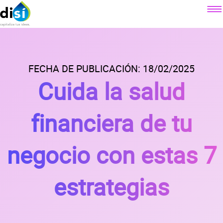
Componentes
Factoraje electrónico
FECHA DE PUBLICACIÓN: 18/02/2025
Sobre DiSí
Cuida la salud
Crédito simple
Nuestra misión
Crédito revolvente
Contacto
¿Qué es DiSí?
financiera de tu
Simulador factoraje electrónico
Lo que ofrecemos
Blog
Simulador crédito simple
negocio con estas 7
Lo que dicen nuestros clientes
Simulador crédito revolvente
Prensa
Alianzas
estrategias
Preguntas
frecuentes