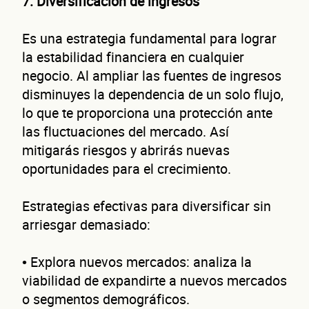
7. Diversificación de ingresos
Segundo apellido
Es una estrategia fundamental para lograr
Teléfono
la estabilidad financiera en cualquier
negocio. Al ampliar las fuentes de ingresos
Correo electrónico
disminuyes la dependencia de un solo flujo,
Confirma tu correo electrónico
lo que te proporciona una protección ante
las fluctuaciones del mercado. Así
Dat
mitigarás riesgos y abrirás nuevas
oportunidades para el crecimiento.
Estrategias efectivas para diversificar sin
arriesgar demasiado:
• Explora nuevos mercados: analiza la
viabilidad de expandirte a nuevos mercados
o segmentos demográficos.