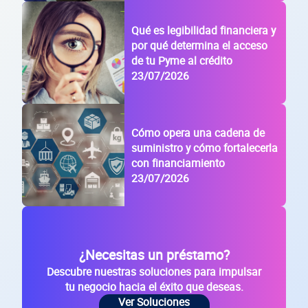
Qué es legibilidad financiera y
por qué determina el acceso
de tu Pyme al crédito
23/07/2026
Cómo opera una cadena de
suministro y cómo fortalecerla
con financiamiento
23/07/2026
¿Necesitas un préstamo?
Descubre nuestras soluciones para impulsar
tu negocio hacia el éxito que deseas.
Ver Soluciones