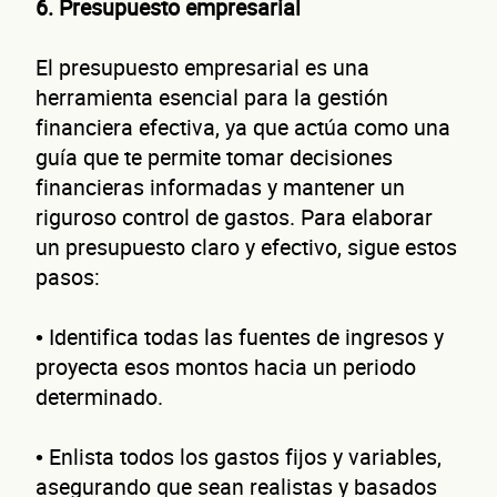
6. Presupuesto empresarial
El presupuesto empresarial es una
herramienta esencial para la gestión
financiera efectiva, ya que actúa como una
guía que te permite tomar decisiones
¿Cuánto factura tu negocio al año?
financieras informadas y mantener un
Esto nos ayuda a ofrecerte la línea de crédito correcta para tu negocio.
riguroso control de gastos. Para elaborar
un presupuesto claro y efectivo, sigue estos
pasos:
• Identifica todas las fuentes de ingresos y
proyecta esos montos hacia un periodo
No te preocupes, evaluamos cada caso de forma integral.
determinado.
• Enlista todos los gastos fijos y variables,
asegurando que sean realistas y basados