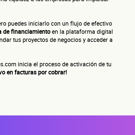
Solicita aquí tu
línea de liquidez empresarial DiSí
Esta es una conversación de 2 minutos, no un trámite bancario.
uéntanos de tu negoc
o puedes iniciarlo con un flujo de efectivo
a de financiamiento
en la plataforma digital
ndar tus proyectos de negocios y acceder a
ura tu negocio al año?
ofrecerte la línea de crédito correcta para tu negocio.
.com inicia el proceso de activación de tu
ivo en facturas por cobrar!
evaluamos cada caso de forma integral.
Cómo te contactamo
Primer apellido
Segundo apelli