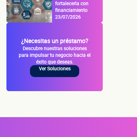
fortalecerla con
financiamiento
io
23/07/2026
¿Necesitas un préstamo?
Descubre nuestras soluciones
para impulsar tu negocio hacia el
éxito que deseas.
Ver Soluciones
s?
do