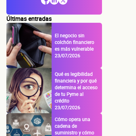
Últimas entradas
El negocio sin
colchón financiero
es más vulnerable
23/07/2026
Qué es legibilidad
financiera y por qué
determina el acceso
de tu Pyme al
crédito
23/07/2026
Cómo opera una
cadena de
suministro y cómo