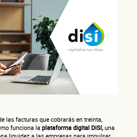
e las facturas que cobrarás en treinta,
como funciona la
plataforma digital DiSí,
una
Autorización inmediata
100% autoservicio
Sin costo por evaluar
na liquidez a las empresas para impulsar