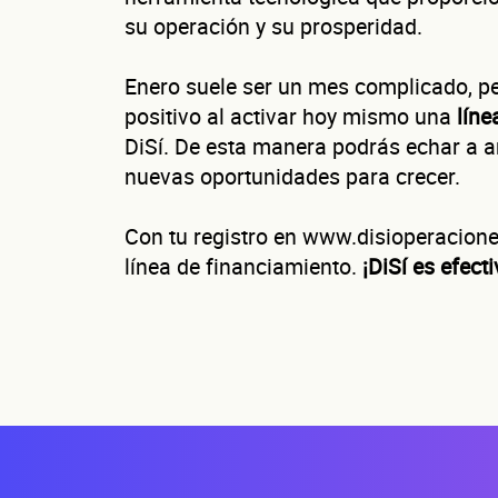
su operación y su prosperidad.
C
Enero suele ser un mes complicado, per
positivo al activar hoy mismo una
líne
DiSí. De esta manera podrás echar a a
nuevas oportunidades para crecer.
¿Cuánto fact
Esto nos ayuda a 
Con tu registro en www.disioperaciones
línea de financiamiento.
¡DiSí es efect
No te preocupes, 
¿
Nombre(s)