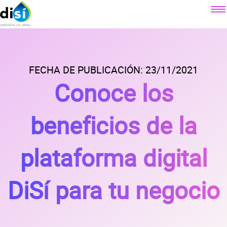
Componentes
Factoraje electrónico
FECHA DE PUBLICACIÓN: 23/11/2021
Sobre DiSí
Conoce los
Crédito simple
Nuestra misión
Crédito revolvente
Contacto
¿Qué es DiSí?
beneficios de la
Simulador factoraje electrónico
Lo que ofrecemos
Blog
Simulador crédito simple
plataforma digital
Lo que dicen nuestros clientes
Simulador crédito revolvente
Prensa
Alianzas
DiSí para tu negocio
Preguntas
frecuentes