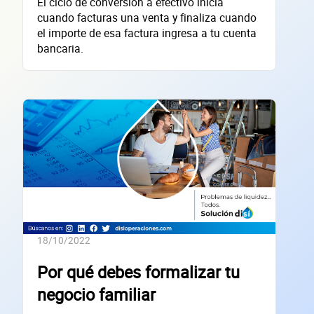
El ciclo de conversión a efectivo inicia
cuando facturas una venta y finaliza cuando
empres
el importe de esa factura ingresa a tu cuenta
bancaria.
Sitio electrónico
Razón social
RFC de la empresa
Lo usamos solo para validar tu identidad fiscal — nunca lo compartimos con te
18/10/2022
Código Postal
Por qué debes formalizar tu
Dirección de la empresa: Calle
negocio familiar
Núm. Ext./Int.