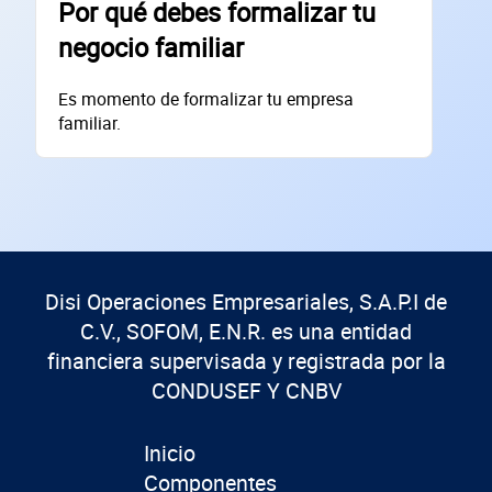
Por qué debes formalizar tu
Dirección de la empresa: Calle
negocio familiar
Núm. Ext./Int.
Es momento de formalizar tu empresa
SOLICITAR
familiar.
+
71
empresas financiadas en los últimos 30 días
Disi Operaciones Empresariales, S.A.P.I de
C.V., SOFOM, E.N.R. es una entidad
financiera supervisada y registrada por la
CONDUSEF Y CNBV
Inicio
Componentes