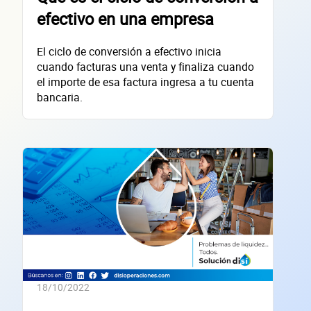
Datos de 
efectivo en una empresa
El ciclo de conversión a efectivo inicia
empres
cuando facturas una venta y finaliza cuando
el importe de esa factura ingresa a tu cuenta
bancaria.
Sitio electrónico
Razón social
RFC de la empresa
Lo usamos solo para validar tu identidad fiscal — nunca lo compartimos con te
Código Postal
18/10/2022