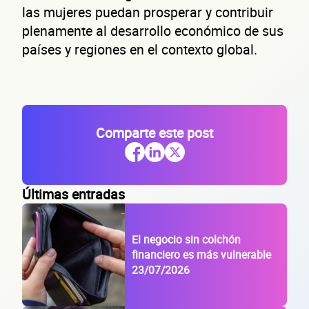
las mujeres puedan prosperar y contribuir
empr
plenamente al desarrollo económico de sus
países y regiones en el contexto global.
Comparte este post
Sitio electrónico
Últimas entradas
Razón social
RFC de la empresa
El negocio sin colchón
financiero es más vulnerable
Lo usamos solo para validar tu identidad fiscal — nunca lo compartimos con te
23/07/2026