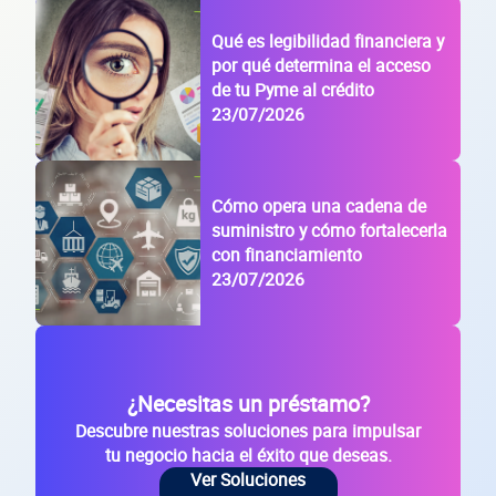
Código Postal
Qué es legibilidad financiera y
Dirección de la empresa: Calle
por qué determina el acceso
de tu Pyme al crédito
Núm. Ext./Int.
23/07/2026
SOLICITAR
+
63
empresas financiadas en los últimos 30 días
Cómo opera una cadena de
suministro y cómo fortalecerla
con financiamiento
23/07/2026
¿Necesitas un préstamo?
Descubre nuestras soluciones para impulsar
tu negocio hacia el éxito que deseas.
Ver Soluciones