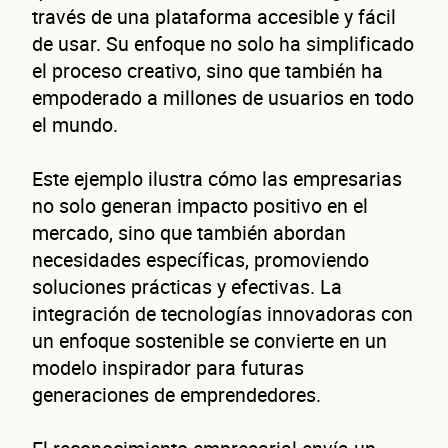
través de una plataforma accesible y fácil
de usar. Su enfoque no solo ha simplificado
el proceso creativo, sino que también ha
empoderado a millones de usuarios en todo
el mundo.
Este ejemplo ilustra cómo las empresarias
Autorización inmediata
100% autoservicio
Sin costo por 
no solo generan impacto positivo en el
Solicita aquí tu
línea de liquidez empresaria
mercado, sino que también abordan
Esta es una conversación de 2 minutos, no un trámite banc
necesidades específicas, promoviendo
Cuént
soluciones prácticas y efectivas. La
integración de tecnologías innovadoras con
un enfoque sostenible se convierte en un
modelo inspirador para futuras
generaciones de emprendedores.