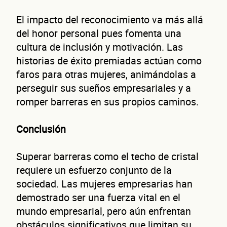
El impacto del reconocimiento va más allá
¿Cuánto factura tu negocio al año?
del honor personal pues fomenta una
Esto nos ayuda a ofrecerte la línea de crédito correcta para tu negocio.
cultura de inclusión y motivación. Las
historias de éxito premiadas actúan como
faros para otras mujeres, animándolas a
perseguir sus sueños empresariales y a
romper barreras en sus propios caminos.
No te preocupes, evaluamos cada caso de forma integral.
Conclusión
¿Có
Superar barreras como el techo de cristal
requiere un esfuerzo conjunto de la
sociedad. Las mujeres empresarias han
demostrado ser una fuerza vital en el
mundo empresarial, pero aún enfrentan
obstáculos significativos que limitan su