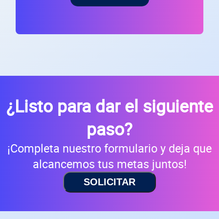
¿Listo para dar el siguiente
paso?
¡Completa nuestro formulario y deja que
alcancemos tus metas juntos!
SOLICITAR