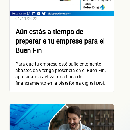
¿Cómo 
01/11/2022
Aún estás a tiempo de
contacta
preparar a tu empresa para el
Buen Fin
Para que tu empresa esté suficientemente
abastecida y tenga presencia en el Buen Fin,
Nombre(s)
apresúrate a activar una línea de
financiamiento en la plataforma digital DiSí.
Primer apellido
Segundo apellido
Teléfono
Correo electrónico