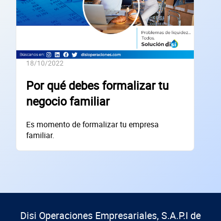
Lo usamos solo para validar tu identidad fiscal — nunca lo compartimos con te
Código Postal
Dirección de la empresa: Calle
18/10/2022
Núm. Ext./Int.
Por qué debes formalizar tu
negocio familiar
SOLICITAR
Es momento de formalizar tu empresa
+
50
empresas financiadas en los últimos 30 días
familiar.
Disi Operaciones Empresariales, S.A.P.I de