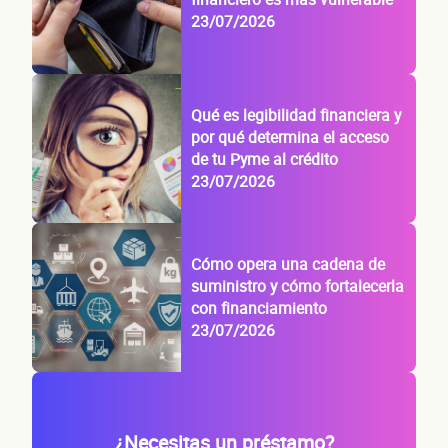
23/07/2026
Qué es legibilidad financiera y
por qué determina el acceso
de tu Pyme al crédito
23/07/2026
Cómo opera una cadena de
suministro y cómo fortalecerla
con financiamiento
23/07/2026
¿Necesitas un préstamo?