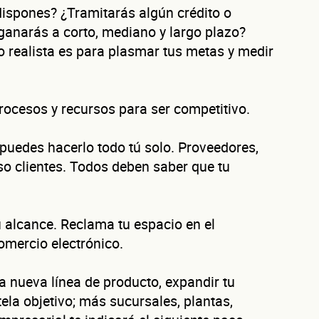
dispones? ¿Tramitarás algún crédito o
ganarás a corto, mediano y largo plazo?
o realista es para plasmar tus metas y medir
procesos y recursos para ser competitivo.
Autorización inmediata
100% autoservicio
Sin costo por evaluar
 puedes hacerlo todo tú solo. Proveedores,
Solicita aquí tu
línea de liquidez empresarial DiSí
Esta es una conversación de 2 minutos, no un trámite bancario.
so clientes. Todos deben saber que tu
éntanos de tu nego
u alcance. Reclama tu espacio en el
comercio electrónico.
a nueva línea de producto, expandir tu
ura tu negocio al año?
tela objetivo; más sucursales, plantas,
ofrecerte la línea de crédito correcta para tu negocio.