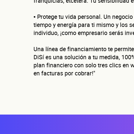
franquicias, etcétera. Tu sensibilidad 
• Protege tu vida personal. Un negoci
tiempo y energía para ti mismo y los s
No te preocupes, 
individuo, ¡como empresario serás inv
¿C
Una línea de financiamiento te permite
DiSí es una solución a tu medida, 100% 
plan financiero con solo tres clics en
Nombre(s)
en facturas por cobrar!"
Teléfono
D