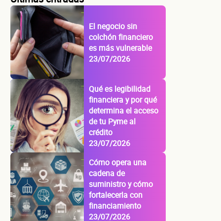
El negocio sin
colchón financiero
es más vulnerable
23/07/2026
Qué es legibilidad
financiera y por qué
determina el acceso
de tu Pyme al
crédito
23/07/2026
Cómo opera una
cadena de
suministro y cómo
fortalecerla con
financiamiento
23/07/2026