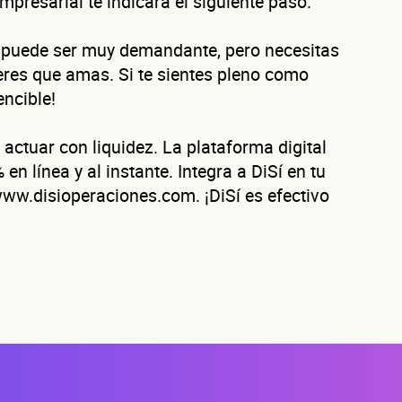
empresarial te indicará el siguiente paso.
o puede ser muy demandante, pero necesitas
eres que amas. Si te sientes pleno como
evaluamos cada caso de forma integral.
encible!
ómo te contactam
 actuar con liquidez. La plataforma digital
en línea y al instante. Integra a DiSí en tu
 www.disioperaciones.com. ¡DiSí es efectivo
Primer apellido
Segundo apelli
Correo electrónico
Confirma tu correo electrónico
atos de tu empre