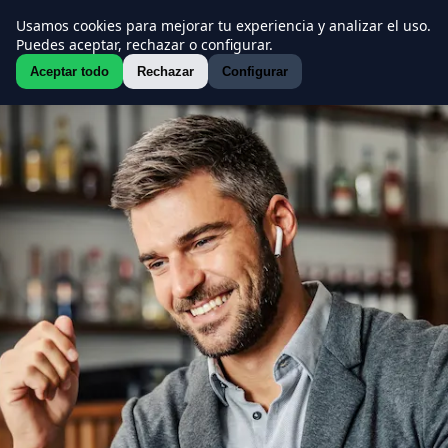
Usamos cookies para mejorar tu experiencia y analizar el uso.
Puedes aceptar, rechazar o configurar.
Aceptar todo
Rechazar
Configurar
Componentes
Factoraje electrónico
Sobre DiSí
Crédito simple
Nuestra misión
Crédito revolvente
Contacto
¿Qué es DiSí?
Ejemplo de factoraje electrónico
Lo que ofrecemos
Cultura
Ejemplo de crédito simple
de pago
Lo que dicen nuestros clientes
Ejemplo de crédito revolvente
Alianzas
Blog
Prensa