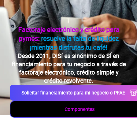
Preguntas
frecuentes
Factoraje electrónico y crédito para
pymes:
resuelve la falta de liquidez
¡mientras disfrutas tu café!
Desde 2011, DiSí es sinónimo de SÍ en
financiamiento para tu negocio a través de
factoraje electrónico, crédito simple y
crédito revolvente.
Solicitar financiamiento para mi negocio o PFAE
Componentes
* Solicita aquí tu línea de liquidez empresarial DiSí