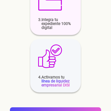
cont
3.
Integra tu
expediente 100%
digital
4.
Activamos tu
Nombre(s)
línea de liquidez
empresarial DiSí
Primer apellido
Segundo apellido
Teléfono