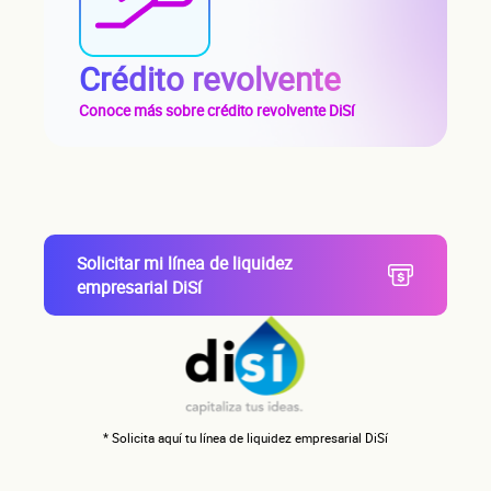
Crédito revolvente
Conoce más sobre crédito revolvente DiSí
Autorización inmediata
100% autoservicio
Sin costo por evaluar
Solicita aquí tu
línea de liquidez
empresarial DiSí
Esta es una conversación de 2 minutos, no un trámite bancario.
Cuén
Solicitar mi línea de liquidez
empresarial DiSí
* Solicita aquí tu línea de liquidez empresarial DiSí