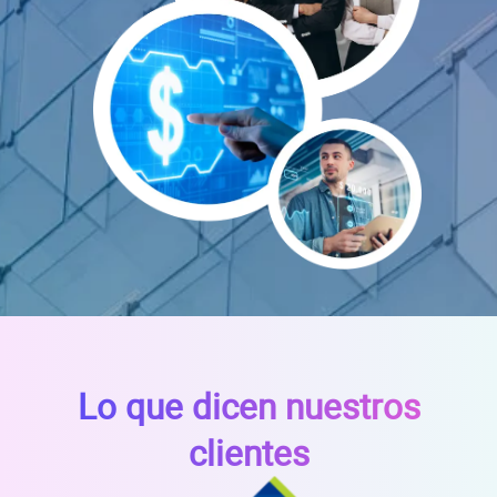
RFC del negocio
Lo usamos solo para validar tu identidad fiscal — nunca lo compartimos con te
Código Postal
Dirección del negocio: Calle
Núm. Ext./Int.
SOLICITAR
+
73
Lo que dicen nuestros
clientes