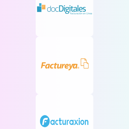
30
días